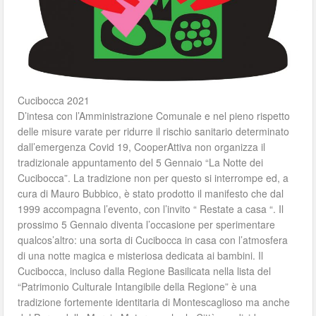
Cucibocca 2021
D’intesa con l’Amministrazione Comunale e nel pieno rispetto
delle misure varate per ridurre il rischio sanitario determinato
dall’emergenza Covid 19, CooperAttiva non organizza il
tradizionale appuntamento del 5 Gennaio “La Notte dei
Cucibocca”. La tradizione non per questo si interrompe ed, a
cura di Mauro Bubbico, è stato prodotto il manifesto che dal
1999 accompagna l’evento, con l’invito “ Restate a casa “. Il
prossimo 5 Gennaio diventa l’occasione per sperimentare
qualcos’altro: una sorta di Cucibocca in casa con l’atmosfera
di una notte magica e misteriosa dedicata ai bambini. Il
Cucibocca, incluso dalla Regione Basilicata nella lista del
“Patrimonio Culturale Intangibile della Regione” è una
tradizione fortemente identitaria di Montescaglioso ma anche