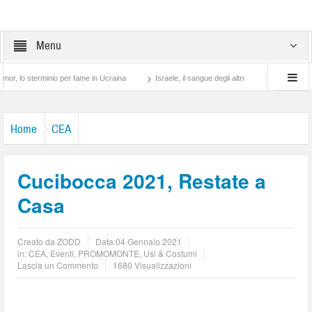
Menu
rminio per fame in Ucraina
Israele, il sangue degli altri
Lotta di classe… tra pr
Home
CEA
Cucibocca 2021, Restate a
Casa
Creato da
ZODD
Data:
04 Gennaio 2021
in:
CEA
,
Eventi
,
PROMOMONTE
,
Usi & Costumi
Lascia un Commento
1680 Visualizzazioni