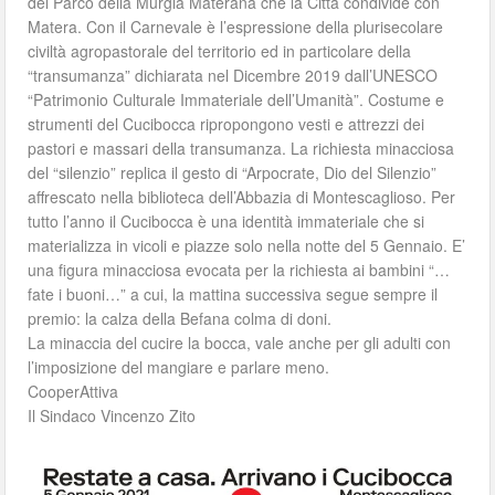
del Parco della Murgia Materana che la Città condivide con
Matera. Con il Carnevale è l’espressione della plurisecolare
civiltà agropastorale del territorio ed in particolare della
“transumanza” dichiarata nel Dicembre 2019 dall’UNESCO
“Patrimonio Culturale Immateriale dell’Umanità”. Costume e
strumenti del Cucibocca ripropongono vesti e attrezzi dei
pastori e massari della transumanza. La richiesta minacciosa
del “silenzio” replica il gesto di “Arpocrate, Dio del Silenzio”
affrescato nella biblioteca dell’Abbazia di Montescaglioso. Per
tutto l’anno il Cucibocca è una identità immateriale che si
materializza in vicoli e piazze solo nella notte del 5 Gennaio. E’
una figura minacciosa evocata per la richiesta ai bambini “…
fate i buoni…” a cui, la mattina successiva segue sempre il
premio: la calza della Befana colma di doni.
La minaccia del cucire la bocca, vale anche per gli adulti con
l’imposizione del mangiare e parlare meno.
CooperAttiva
Il Sindaco Vincenzo Zito