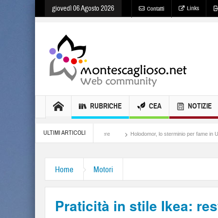
giovedì 06 Agosto 2026
Links
Contatti
RUBRICHE
CEA
NOTIZIE
ULTIMI ARTICOLI
Meloni, il lamento al potere
Holodomor, lo sterminio per fame in Ucraina
Isr
Home
Motori
Praticità in stile Ikea: 