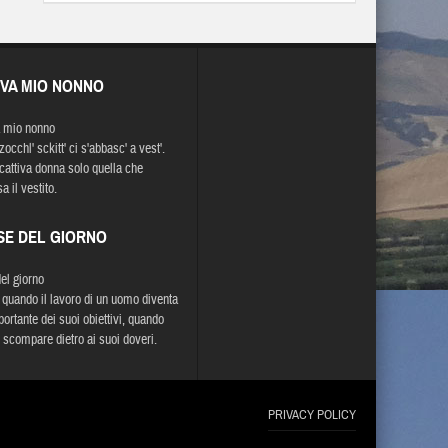
EVA MIO NONNO
 mio nonno
occhl' sckitt' ci s'abbasc' a vest'.
cattiva donna solo quella che
 il vestito.
SE DEL GIORNO
del giorno
a quando il lavoro di un uomo diventa
portante dei suoi obiettivi, quando
 scompare dietro ai suoi doveri.
PRIVACY POLICY