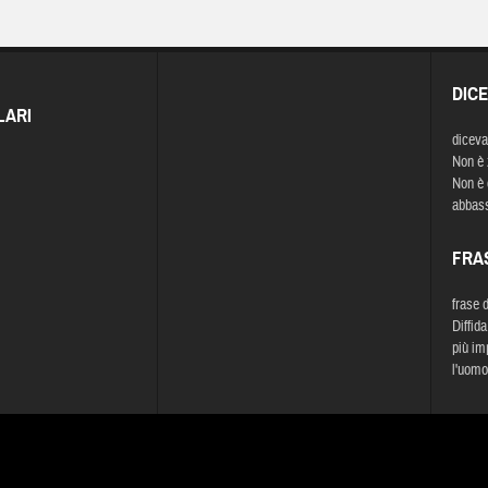
DIC
LARI
diceva
Non è z
Non è 
abbassa
FRA
frase 
Diffid
più im
l'uomo