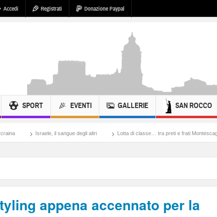
Accedi
Registrati
Donazione Paypal
SPORT
EVENTI
GALLERIE
SAN ROCCO
aele, il sangue degli altri
Lotta di classe… tra preti e frati Montescaglioso
Tona
restyling appena accennato per la