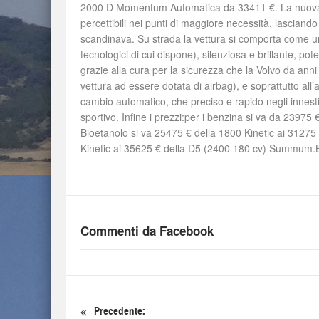
2000 D Momentum Automatica da 33411 €. La nuova g
percettibili nei punti di maggiore necessità, lasciando i
scandinava. Su strada la vettura si comporta come una 
tecnologici di cui dispone), silenziosa e brillante, po
grazie alla cura per la sicurezza che la Volvo da anni 
vettura ad essere dotata di airbag), e soprattutto all’
cambio automatico, che preciso e rapido negli innesti,
sportivo. Infine i prezzi:per i benzina si va da 2397
Bioetanolo si va 25475 € della 1800 Kinetic ai 31275
Kinetic ai 35625 € della D5 (2400 180 cv) Summum.B
Commenti da Facebook
Precedente: