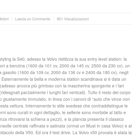
Motori
Lascia un Commento
951 Visualizzazioni
ling la S40, adesso la Volvo ristilizza la sua entry level station: la
ori a benzina (1600 da 101 cv, 2000 da 145 cv, 2500 da 230 cv), un
a gasolio (1600 da 109 cv, 2000 da 136 cv e 2400 da 180 cv), negli
Esternamente la bella e moderna station scandinava si è data un
ale (adesso ancora più grintoso con la mascherina sporgente e i fari
(ridesgnati parzialmente i lunghi fari verticali). Tutto il resto del corpo
o giustamente immutato, in linea con i canoni di “auto che vince non
esta vettura. Internamente lo stile svedese che contraddistingue le
ni sono curati in ogni dettaglio, le sellerie sono morbide al tatto e
za ritrovarsi la schiena a pezzi), e la plancia presenta il classico
onsolle centrale raffinata e satinata (ormai un Must in casa Volvo) e al
acolo della V50. Ed ora il test drive. La Volvo v50 provata è stata la