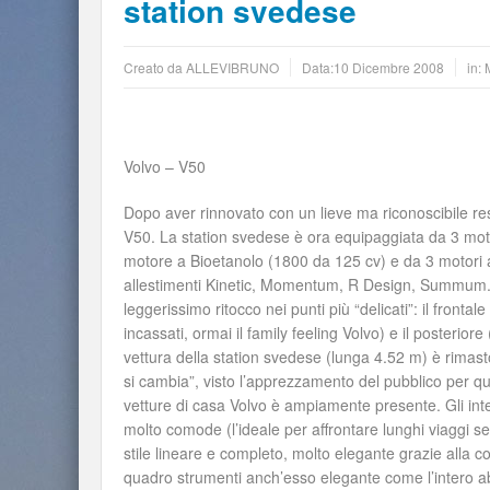
station svedese
Creato da
ALLEVIBRUNO
Data:
10 Dicembre 2008
in:
Volvo – V50
Dopo aver rinnovato con un lieve ma riconoscibile resty
V50. La station svedese è ora equipaggiata da 3 mot
motore a Bioetanolo (1800 da 125 cv) e da 3 motori 
allestimenti Kinetic, Momentum, R Design, Summum. 
leggerissimo ritocco nei punti più “delicati”: il front
incassati, ormai il family feeling Volvo) e il posteriore 
vettura della station svedese (lunga 4.52 m) è rimast
si cambia”, visto l’apprezzamento del pubblico per qu
vetture di casa Volvo è ampiamente presente. Gli inter
molto comode (l’ideale per affrontare lunghi viaggi sen
stile lineare e completo, molto elegante grazie alla c
quadro strumenti anch’esso elegante come l’intero abit