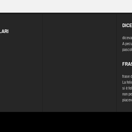
DIC
LARI
diceva
A pecu
pascol
FRA
frase 
La feli
si è fe
non per
piacev