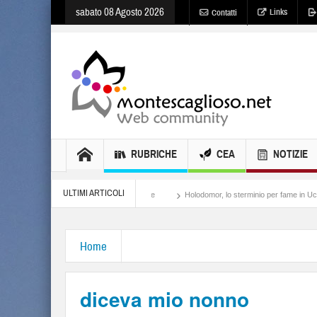
sabato 08 Agosto 2026
Links
Contatti
RUBRICHE
CEA
NOTIZIE
ULTIMI ARTICOLI
Meloni, il lamento al potere
Holodomor, lo sterminio per fame in Ucraina
Israe
Home
diceva mio nonno