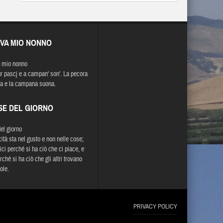
EVA MIO NONNO
 mio nonno
r pascj e a campan' son'. La pecora
a e la campana suona.
SE DEL GIORNO
del giorno
cità sta nel gusto e non nelle cose;
lici perché si ha ciò che ci piace, e
ché si ha ciò che gli altri trovano
ole.
PRIVACY POLICY