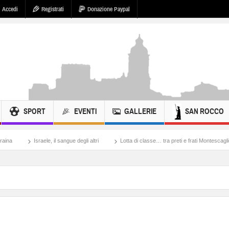
Accedi
Registrati
Donazione Paypal
SPORT
EVENTI
GALLERIE
SAN ROCCO
le, il sangue degli altri
Lotta di classe… tra preti e frati Montescaglioso
Tonac