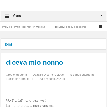
Menu
lo sterminio per fame in Ucraina
Israele, il sangue degli altri
Lotta di classe… 
Home
diceva mio nonno
Creato da
admin
Data:
15 Dicembre 2008
in: Senza categoria
Lascia un Commento
2087 Visualizzazioni
Mort’ pr’jat’ nonc’ ven’ mai.
La morte pregata non viene mai.