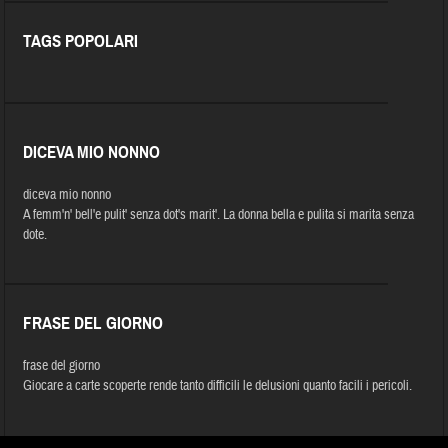
TAGS POPOLARI
DICEVA MIO NONNO
diceva mio nonno
A femm'n' bell'e pulit' senza dot's marit'. La donna bella e pulita si marita senza
dote.
FRASE DEL GIORNO
frase del giorno
Giocare a carte scoperte rende tanto difficili le delusioni quanto facili i pericoli.