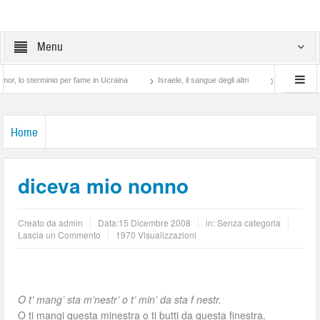
Menu
 sterminio per fame in Ucraina
Israele, il sangue degli altri
Lotta di classe… tr
Home
diceva mio nonno
Creato da
admin
Data:
15 Dicembre 2008
in: Senza categoria
Lascia un Commento
1970 Visualizzazioni
O t’ mang’ sta m’nestr’ o t’ min’ da sta f nestr.
O ti mangi questa minestra o ti butti da questa finestra.