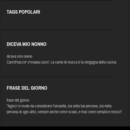
TAGS POPOLARI
DICEVA MIO NONNO
diceva mio nonno
Carn'd'vaccin' v'rvoqna cucin'. La carne di mucca è la vergogna della cucina.
FRASE DEL GIORNO
frase del giorno
"Agisci in modo da considerare l'umanità, sia nella tua persona, sia nella
persona di ogni altro, sempre anche come scopo, e mai come semplice mezzo".