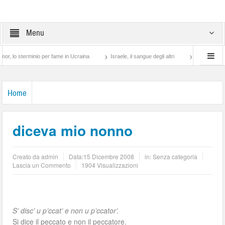
Menu
 sterminio per fame in Ucraina
Israele, il sangue degli altri
Lotta di classe… tra
Home
diceva mio nonno
Creato da
admin
Data:
15 Dicembre 2008
in: Senza categoria
Lascia un Commento
1904 Visualizzazioni
S’ disc’ u p’ccat’ e non u p’ccator’.
Si dice il peccato e non il peccatore.