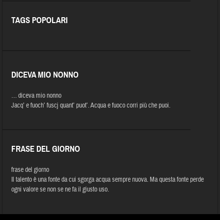
TAGS POPOLARI
DICEVA MIO NONNO
… diceva mio nonno
Jacq’ e fuoch’ fuscj quant’ puot’. Acqua e fuoco corri più che puoi.
FRASE DEL GIORNO
frase del giorno
Il talento è una fonte da cui sgorga acqua sempre nuova. Ma questa fonte perde
ogni valore se non se ne fa il giusto uso.