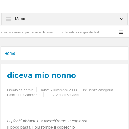
Menu
o sterminio per fame in Ucraina
Israele, il sangue degli altri
Lotta di classe… t
Home
diceva mio nonno
Creato da
admin
Data:
15 Dicembre 2008
in: Senza categoria
Lascia un Commento
1997 Visualizzazioni
U picch’ abbast’ u suvierch’romp’ u cupierch’.
Il poco basta il più rompe il coperchio