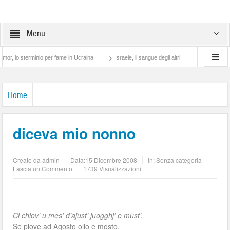
Menu
 sterminio per fame in Ucraina
Israele, il sangue degli altri
Lotta di classe… tr
Home
diceva mio nonno
Creato da
admin
Data:
15 Dicembre 2008
in: Senza categoria
Lascia un Commento
1739 Visualizzazioni
Ci chiov’ u mes’ d’ajust’ juogghj’ e must’.
Se piove ad Agosto olio e mosto.