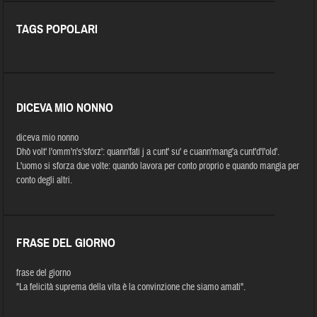
TAGS POPOLARI
DICEVA MIO NONNO
diceva mio nonno
Dhò volt' l'omm'n's'sforz': quann'fati j a cunt' su' e cuann'mang'a cunt'd'I'old'.
L'uomo si sforza due volte: quando lavora per conto proprio e quando mangia per
conto degli altri.
FRASE DEL GIORNO
frase del giorno
"La felicità suprema della vita è la convinzione che siamo amati".