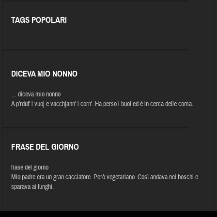
TAGS POPOLARI
DICEVA MIO NONNO
… diceva mio nonno
A p'rdut' l vuoj e vacchjann' l corn'. Ha perso i buoi ed è in cerca delle coma.
FRASE DEL GIORNO
frase del giorno
Mio padre era un gran cacciatore. Però vegetariano. Così andava nei boschi e
sparava ai funghi.