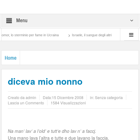
Menu
lo sterminio per fame in Ucraina
Israele, il sangue degli altri
Lotta di classe… 
Home
diceva mio nonno
Creato da
admin
Data:
15 Dicembre 2008
in: Senza categoria
Lascia un Commento
1584 Visualizzazioni
Na man’ lav’ a l’old’ e tutt’e dho lav n’ a faccj.
Una mano lava l’altra e tutte e due lavano la faccia.