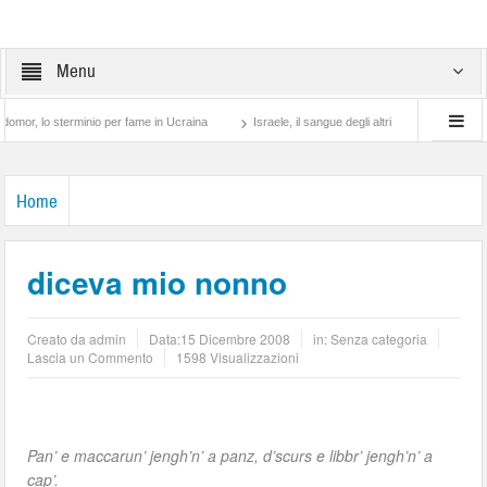
Menu
lo sterminio per fame in Ucraina
Israele, il sangue degli altri
Lotta di classe… 
Home
diceva mio nonno
Creato da
admin
Data:
15 Dicembre 2008
in: Senza categoria
Lascia un Commento
1598 Visualizzazioni
Pan’ e maccarun’ jengh’n’ a panz, d’scurs e libbr’ jengh’n’ a
cap’.