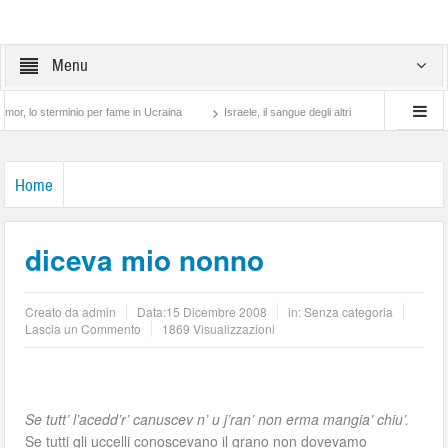
Menu
 sterminio per fame in Ucraina
Israele, il sangue degli altri
Lotta di classe… tr
Home
diceva mio nonno
Creato da
admin
Data:
15 Dicembre 2008
in: Senza categoria
Lascia un Commento
1869 Visualizzazioni
Se tutt’ l’acedd’r’ canuscev n’ u j’ran’ non erma mangia’ chiu’.
Se tutti gli uccelli conoscevano il grano non dovevamo