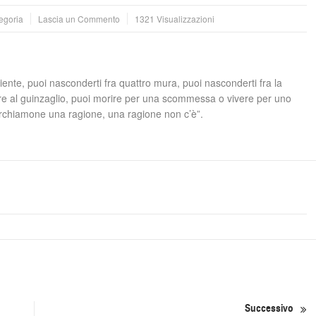
egoria
Lascia un Commento
1321 Visualizzazioni
iente, puoi nasconderti fra quattro mura, puoi nasconderti fra la
are al guinzaglio, puoi morire per una scommessa o vivere per uno
cerchiamone una ragione, una ragione non c’è”.
Successivo