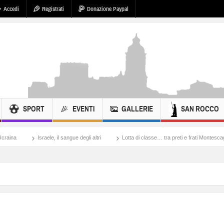
Accedi
Registrati
Donazione Paypal
SPORT
EVENTI
GALLERIE
SAN ROCCO
Israele, il sangue degli altri
Lotta di classe… tra preti e frati Montescaglioso
T