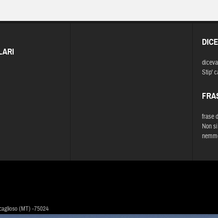
DIC
LARI
diceva
Stip' c
FRA
frase 
Non si
nemme
caglioso (MT) -75024