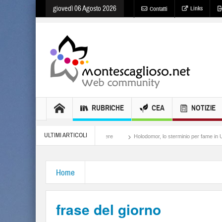
giovedì 06 Agosto 2026
Links
Contatti
RUBRICHE
CEA
NOTIZIE
ULTIMI ARTICOLI
Meloni, il lamento al potere
Holodomor, lo sterminio per fame in Ucraina
Home
frase del giorno