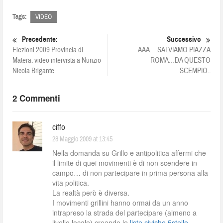
Tags:
VIDEO
Precedente:
Successivo
Elezioni 2009 Provincia di
AAA….SALVIAMO PIAZZA
Matera: video intervista a Nunzio
ROMA…DA QUESTO
Nicola Brigante
SCEMPIO..
2 Commenti
ciffo
28 Maggio 2009 at 13:45
Nella domanda su Grillo e antipolitica affermi che
il limite di quei movimenti è di non scendere in
campo… di non partecipare in prima persona alla
vita politica.
La realtà però è diversa.
I movimenti grillini hanno ormai da un anno
intrapreso la strada del partecipare (almeno a
livello locale) creando le
liste civiche 5stelle