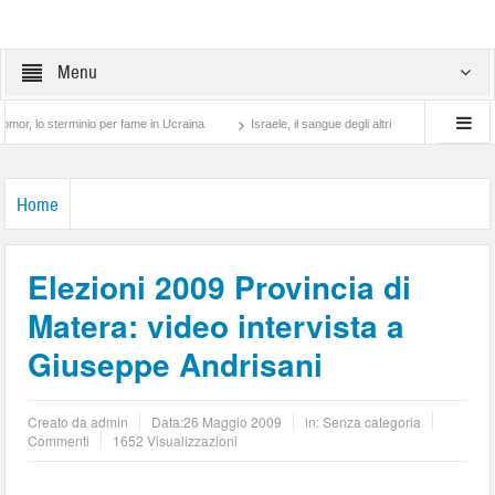
Menu
o sterminio per fame in Ucraina
Israele, il sangue degli altri
Lotta di classe… t
Home
Elezioni 2009 Provincia di
Matera: video intervista a
Giuseppe Andrisani
Creato da
admin
Data:
26 Maggio 2009
in: Senza categoria
Commenti
1652 Visualizzazioni