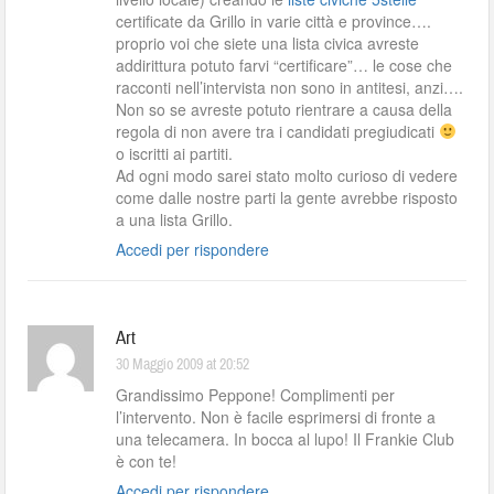
certificate da Grillo in varie città e province….
proprio voi che siete una lista civica avreste
addirittura potuto farvi “certificare”… le cose che
racconti nell’intervista non sono in antitesi, anzi….
Non so se avreste potuto rientrare a causa della
regola di non avere tra i candidati pregiudicati
o iscritti ai partiti.
Ad ogni modo sarei stato molto curioso di vedere
come dalle nostre parti la gente avrebbe risposto
a una lista Grillo.
Accedi per rispondere
Art
30 Maggio 2009 at 20:52
Grandissimo Peppone! Complimenti per
l’intervento. Non è facile esprimersi di fronte a
una telecamera. In bocca al lupo! Il Frankie Club
è con te!
Accedi per rispondere