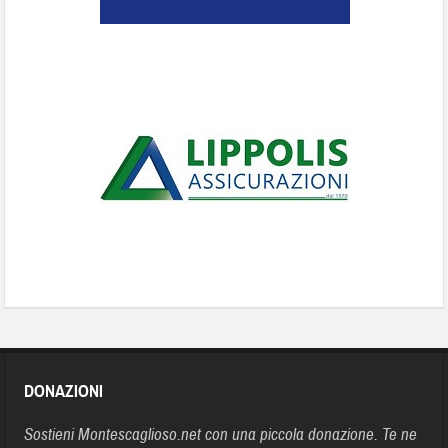
DONAZIONI
Sostieni Montescaglioso.net con una piccola donazione. Te ne