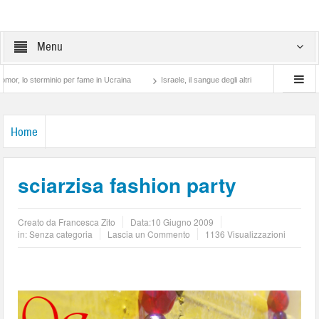
Menu
rminio per fame in Ucraina
Israele, il sangue degli altri
Lotta di classe… tra pr
Home
sciarzisa fashion party
Creato da
Francesca Zito
Data:
10 Giugno 2009
in: Senza categoria
Lascia un Commento
1136 Visualizzazioni