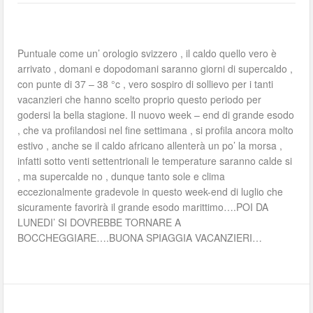
Puntuale come un’ orologio svizzero , il caldo quello vero è
arrivato , domani e dopodomani saranno giorni di supercaldo ,
con punte di 37 – 38 °c , vero sospiro di sollievo per i tanti
vacanzieri che hanno scelto proprio questo periodo per
godersi la bella stagione. Il nuovo week – end di grande esodo
, che va profilandosi nel fine settimana , si profila ancora molto
estivo , anche se il caldo africano allenterà un po’ la morsa ,
infatti sotto venti settentrionali le temperature saranno calde si
, ma supercalde no , dunque tanto sole e clima
eccezionalmente gradevole in questo week-end di luglio che
sicuramente favorirà il grande esodo marittimo….POI DA
LUNEDI’ SI DOVREBBE TORNARE A
BOCCHEGGIARE….BUONA SPIAGGIA VACANZIERI…