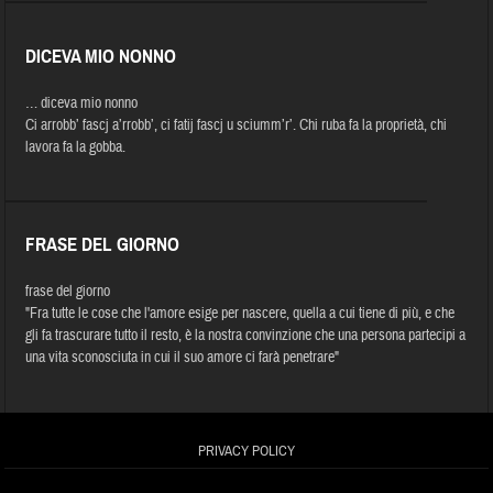
DICEVA MIO NONNO
… diceva mio nonno
Ci arrobb’ fascj a’rrobb’, ci fatij fascj u sciumm’r’. Chi ruba fa la proprietà, chi
lavora fa la gobba.
FRASE DEL GIORNO
frase del giorno
"Fra tutte le cose che l'amore esige per nascere, quella a cui tiene di più, e che
gli fa trascurare tutto il resto, è la nostra convinzione che una persona partecipi a
una vita sconosciuta in cui il suo amore ci farà penetrare"
PRIVACY POLICY