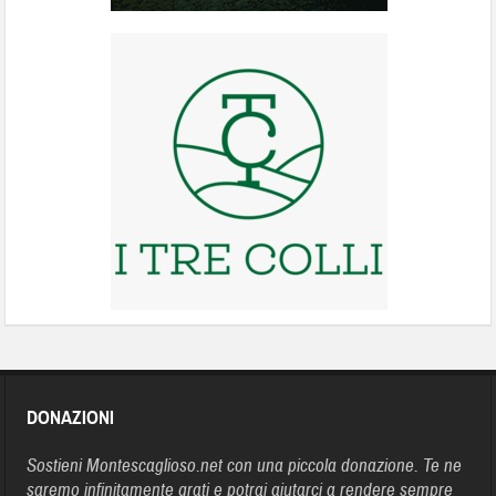
DONAZIONI
Sostieni Montescaglioso.net con una piccola donazione. Te ne
saremo infinitamente grati e potrai aiutarci a rendere sempre