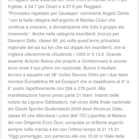
Inglese, 4.34.7 per Ciracì e 4.37.6 per Reggiani.
“Pronostico rispettato per Giuseppe” commenta Angelo Dichio
“ con la bella ciliegina dell’argento di Nicolas Ciracì che
continua a crescere, a dimostrazione che tutto il gruppo sta
crescendo”. Anche nella categoria esordienti, bronzo per
Giovanni Didio, classe 98, più volte quest’anno primatista
regionale del sia sul km che sul doppio km esordienti, che si
migliora ulteriormente chiudendo i 1000 in 5.13.6. Grande
assente Antonio Avena che proprio a Grottammare lo scorso
anno vinse il suo primo oro nazionale. Buono il risultato
tecnico a squadre nel 38° trofeo Simona Orlini per i due team
montesi Euroatletica 96 ed Ecosport che si classificano al 5° e
6° posto rispettivamente con 284 e 278 punti. Alla
manifestazione hanno preso parte 21 team. Intanto belle
notizie da Lignano Sabbiadoro, nel corso della finale nazionale
dei Giochi Sportivi Studenteschi 2009 dove Vincenzo Didio,
classe 93 che difendeva i colori dell’ ITC Loperfido di Matera
del neo Dirigente Enzo Duni, conquista un brillante argento
sempre nella marcia 4 km con l’ottimo tempo di 21.15.31.
“Oggi pomeriggio, con partenza alle ore 15,00 in Viale della