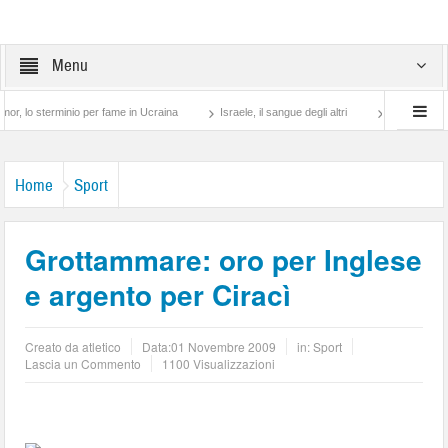
Menu
erminio per fame in Ucraina
Israele, il sangue degli altri
Lotta di classe… tra p
Home
Sport
Grottammare: oro per Inglese
e argento per Ciracì
Creato da
atletico
Data:
01 Novembre 2009
in:
Sport
Lascia un Commento
1100 Visualizzazioni