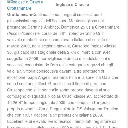
Inglese e Ciracì a
Grottammare
Continua l’onda lunga di successi per i
giovanissimi ragazzi dell’Ecosport Montescaglioso del
presidente Carmine Ambrico. Domenica 25 us a Grottammare
(Ascoli Piceno) nel corso del 38° Trofeo Serafino Orlini,
valevole quale finale del campionato italiano di società di
marcia 2009, nella sezione giovani, Giuseppe Inglese-classe
96, già capolista stagionale della 2 km di marcia con 9.44,
suggella un 2009 meraviglioso e denso di soddisfazioni e
successi, conquistando l’oro nella categoria ragazzi che gli
vale la 5 vittoria consecutiva davanti a tre spettatori di
eccezione: papà Angelo, mamma Pina e la sorellina Gaia che
sono i suoi primi tifosi. Grandissimo il finale di gara con
Giuseppe che si impone allo sprint proprio davanti al suo
compagno di squadra Nicolas Ciracì-classe 97, accreditato di
10.26-4° tempo stagionale 2009, che conquista l’argento
proprio davanti a Carlo Reggiani della GS Valsugana Trentino
che con 10.31 detiene la 5° prestazioni italiana 2009.
Eccellenti e di elevato livello tecnico i tempi fatti registrare dai
tre ragazzi sulla distanza dei 1000 metri di marcia: 4.31.1 per