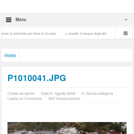
Menu
 sterminio per fame in Ucraina
Israele, il sangue degli altri
Lotta di classe… tr
Home
P1010041.JPG
Creato da
admin
Data:
31 Agosto 2006
in: Senza categoria
Lascia un Commento
932 Visualizzazioni