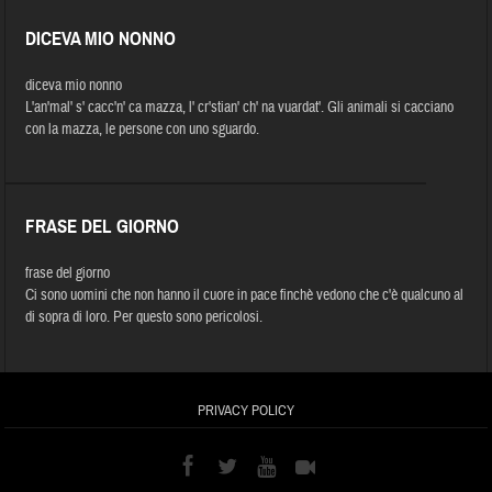
DICEVA MIO NONNO
diceva mio nonno
L'an'mal' s' cacc'n' ca mazza, l' cr'stian' ch' na vuardat'. Gli animali si cacciano
con la mazza, le persone con uno sguardo.
FRASE DEL GIORNO
frase del giorno
Ci sono uomini che non hanno il cuore in pace finchè vedono che c'è qualcuno al
di sopra di loro. Per questo sono pericolosi.
PRIVACY POLICY