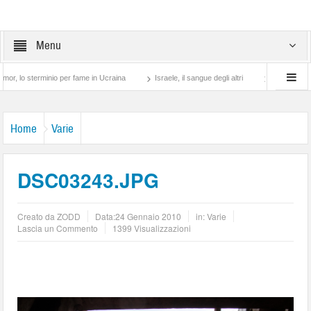
Menu
terminio per fame in Ucraina
Israele, il sangue degli altri
Lotta di classe… tra 
Home
Varie
DSC03243.JPG
Creato da
ZODD
Data:
24 Gennaio 2010
in:
Varie
Lascia un Commento
1399 Visualizzazioni