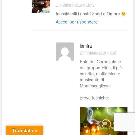
18 Febbraio 2010 at 18:42
Inossidabili i nostri Zodd e Ombra
Accedi per rispondere
lomfra
20 Febbraio 2010 at 6:07
Foto del Carnevalone
del gruppo Elios, il più
colorito, multietnico e
musicante di
Montescaglioso:
prove tecniche:
Translate »