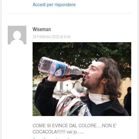
Accedi per rispondere
Wiseman
16 Febbraio 2010 at 6:44
COME SI EVINCE DAL COLORE….NON E’
COCACOLA!!!!!!! vai jo…..