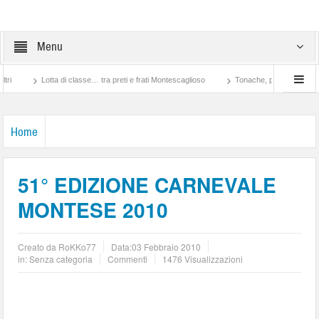
Menu
asse… tra preti e frati Montescaglioso
Tonache, peccati, fosse biologiche e macchero
Home
51° EDIZIONE CARNEVALE
MONTESE 2010
Creato da
RoKKo77
Data:
03 Febbraio 2010
in: Senza categoria
Commenti
1476 Visualizzazioni