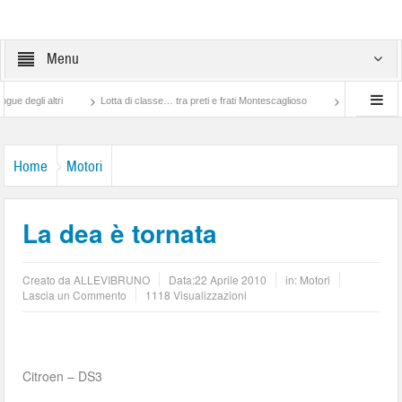
Menu
i altri
Lotta di classe… tra preti e frati Montescaglioso
Tonache, peccati, fo
Home
Motori
La dea è tornata
Creato da
ALLEVIBRUNO
Data:
22 Aprile 2010
in:
Motori
Lascia un Commento
1118 Visualizzazioni
Citroen – DS3