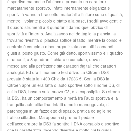
è sportivo ma anche l’abitacolo presenta un carattere
marcatamente sportivo. Infatti internamente eleganza e
sportività vanno a braccetto: materiali e finiture sono di qualità,
mentre il volante piccolo e piatto alla base, i sedili avvolgenti e
il quadro strumenti a 3 quadranti danno quel pizzico di
sportività all’interno. Analizzando nel dettaglio la plancia, la
troviamo rivestita di plastica soffice al tatto, mentre la consolle
centrale è completa e ben organizzata con tutti i comandi
giusti al posto giusto. Come già detto, sportivissimo è il quadro
strumenti, a 3 quadranti, chiaro e completo, dove si
mescolano alla perfezione sia caratteri digitali che caratteri
analogici. Ed ora il momento test drive. La Citroen DS3
provata è stata la 1400 Chic da 17236 €. Con la DS3 la
Citroen apre un era fatta di auto sportive sotto il nome DS, di
cui la DS3, basata sulla nuova C3, è la capostipite. Su strada
la DS3, ha un comportamento a metà fra l’auto sportiva e la
tranquilla auto cittadina. Infatti è molto maneggevole, si
parcheggia in un fazzoletto di spazio, pratica ed agile nel
traffico cittadino. Ma appena si preme il pedale
dell’acceleratore la DS3 fa sentire il DNA corsaiolo e sportivo
che la caratterizza, facendo divertire e molto chi la guida.