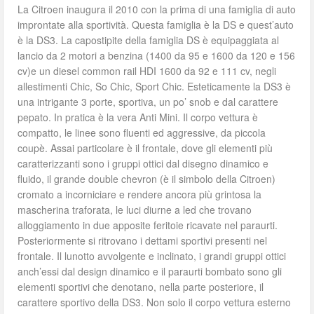
La Citroen inaugura il 2010 con la prima di una famiglia di auto
improntate alla sportività. Questa famiglia è la DS e quest’auto
è la DS3. La capostipite della famiglia DS è equipaggiata al
lancio da 2 motori a benzina (1400 da 95 e 1600 da 120 e 156
cv)e un diesel common rail HDI 1600 da 92 e 111 cv, negli
allestimenti Chic, So Chic, Sport Chic. Esteticamente la DS3 è
una intrigante 3 porte, sportiva, un po’ snob e dal carattere
pepato. In pratica è la vera Anti Mini. Il corpo vettura è
compatto, le linee sono fluenti ed aggressive, da piccola
coupè. Assai particolare è il frontale, dove gli elementi più
caratterizzanti sono i gruppi ottici dal disegno dinamico e
fluido, il grande double chevron (è il simbolo della Citroen)
cromato a incorniciare e rendere ancora più grintosa la
mascherina traforata, le luci diurne a led che trovano
alloggiamento in due apposite feritoie ricavate nel paraurti.
Posteriormente si ritrovano i dettami sportivi presenti nel
frontale. Il lunotto avvolgente e inclinato, i grandi gruppi ottici
anch’essi dal design dinamico e il paraurti bombato sono gli
elementi sportivi che denotano, nella parte posteriore, il
carattere sportivo della DS3. Non solo il corpo vettura esterno