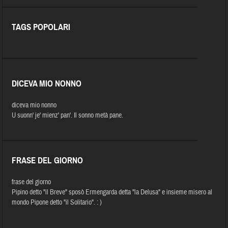
TAGS POPOLARI
DICEVA MIO NONNO
diceva mio nonno
U suonn' je' mienz' pan'. Il sonno metà pane.
FRASE DEL GIORNO
frase del giorno
Pipino detto "il Breve" sposò Ermengarda detta "la Delusa" e insieme misero al
mondo Pipone detto "il Solitario". : )