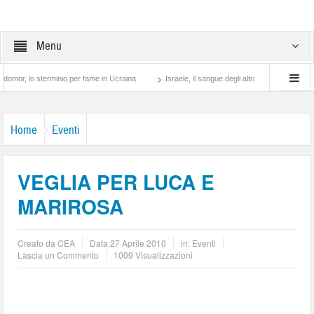
Menu
o sterminio per fame in Ucraina
Israele, il sangue degli altri
Lotta di classe… t
Home
Eventi
VEGLIA PER LUCA E
MARIROSA
Creato da
CEA
Data:
27 Aprile 2010
in:
Eventi
Lascia un Commento
1009 Visualizzazioni