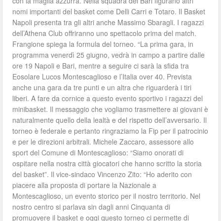
con la maglia azzurra. Nella squadra del Bari figurano altri
nomi importanti del basket come Delli Carri e Totaro. Il Basket
Napoli presenta tra gli altri anche Massimo Sbaragli. I ragazzi
dell’Athena Club offriranno uno spettacolo prima del match.
Frangione spiega la formula del torneo. “La prima gara, in
programma venerdì 25 giugno, vedrà in campo a partire dalle
ore 19 Napoli e Bari, mentre a seguire ci sarà la sfida tra
Eosolare Lucos Montescaglioso e l’Italia over 40. Prevista
anche una gara da tre punti e un altra che riguarderà i tiri
liberi. A fare da cornice a questo evento sportivo i ragazzi del
minibasket. Il messaggio che vogliamo trasmettere ai giovani è
naturalmente quello della lealtà e del rispetto dell’avversario. Il
torneo è federale e pertanto ringraziamo la Fip per il patrocinio
e per le direzioni arbitrali. Michele Zaccaro, assessore allo
sport del Comune di Montescaglioso: “Siamo onorati di
ospitare nella nostra città giocatori che hanno scritto la storia
del basket”. Il vice-sindaco Vincenzo Zito: “Ho aderito con
piacere alla proposta di portare la Nazionale a
Montescaglioso, un evento storico per il nostro territorio. Nel
nostro centro si parlava sin dagli anni Cinquanta di
promuovere il basket e oggi questo torneo ci permette di