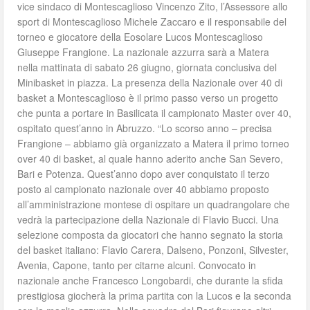
vice sindaco di Montescaglioso Vincenzo Zito, l’Assessore allo
sport di Montescaglioso Michele Zaccaro e il responsabile del
torneo e giocatore della Eosolare Lucos Montescaglioso
Giuseppe Frangione. La nazionale azzurra sarà a Matera
nella mattinata di sabato 26 giugno, giornata conclusiva del
Minibasket in piazza. La presenza della Nazionale over 40 di
basket a Montescaglioso è il primo passo verso un progetto
che punta a portare in Basilicata il campionato Master over 40,
ospitato quest’anno in Abruzzo. “Lo scorso anno – precisa
Frangione – abbiamo già organizzato a Matera il primo torneo
over 40 di basket, al quale hanno aderito anche San Severo,
Bari e Potenza. Quest’anno dopo aver conquistato il terzo
posto al campionato nazionale over 40 abbiamo proposto
all’amministrazione montese di ospitare un quadrangolare che
vedrà la partecipazione della Nazionale di Flavio Bucci. Una
selezione composta da giocatori che hanno segnato la storia
del basket italiano: Flavio Carera, Dalseno, Ponzoni, Silvester,
Avenia, Capone, tanto per citarne alcuni. Convocato in
nazionale anche Francesco Longobardi, che durante la sfida
prestigiosa giocherà la prima partita con la Lucos e la seconda