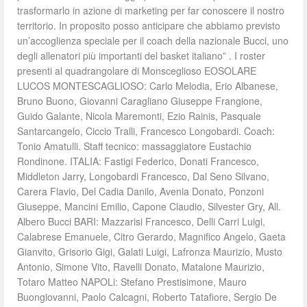
trasformarlo in azione di marketing per far conoscere il nostro
territorio. In proposito posso anticipare che abbiamo previsto
un’accoglienza speciale per il coach della nazionale Bucci, uno
degli allenatori più importanti del basket italiano” . I roster
presenti al quadrangolare di Monsceglioso EOSOLARE
LUCOS MONTESCAGLIOSO: Carlo Melodia, Erio Albanese,
Bruno Buono, Giovanni Caragliano Giuseppe Frangione,
Guido Galante, Nicola Maremonti, Ezio Rainis, Pasquale
Santarcangelo, Ciccio Tralli, Francesco Longobardi. Coach:
Tonio Amatulli. Staff tecnico: massaggiatore Eustachio
Rondinone. ITALIA: Fastigi Federico, Donati Francesco,
Middleton Jarry, Longobardi Francesco, Dal Seno Silvano,
Carera Flavio, Del Cadia Danilo, Avenia Donato, Ponzoni
Giuseppe, Mancini Emilio, Capone Claudio, Silvester Gry, All.
Albero Bucci BARI: Mazzarisi Francesco, Delli Carri Luigi,
Calabrese Emanuele, Citro Gerardo, Magnifico Angelo, Gaeta
Gianvito, Grisorio Gigi, Galati Luigi, Lafronza Maurizio, Musto
Antonio, Simone Vito, Ravelli Donato, Matalone Maurizio,
Totaro Matteo NAPOLi: Stefano Prestisimone, Mauro
Buongiovanni, Paolo Calcagni, Roberto Tatafiore, Sergio De