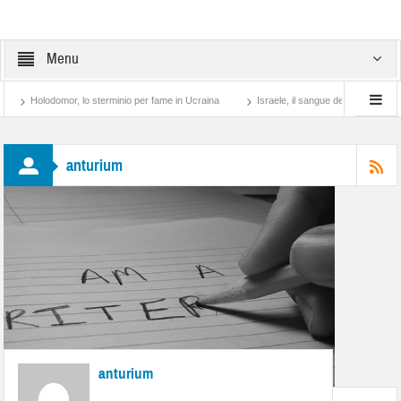
Menu
Holodomor, lo sterminio per fame in Ucraina
Israele, il sangue degli altri
L
anturium
anturium