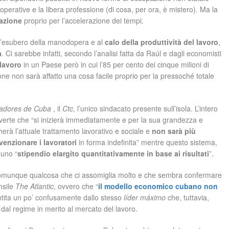
operative e la libera professione (di cosa, per ora, è mistero). Ma la
azione
proprio per l’accelerazione dei tempi.
 all’esubero della manodopera e al
calo della produttività del lavoro
,
a
. Ci sarebbe infatti, secondo l’analisi fatta da Raúl e dagli economisti
 lavoro
in un Paese però in cui l’85 per cento dei cinque milioni di
one non sarà affatto una cosa facile proprio per la pressoché totale
jadores de Cuba
, il
Ctc
, l’unico sindacato presente sull’isola. L’intero
verte che “si inizierà immediatamente e per la sua grandezza e
icherà l’attuale trattamento lavorativo e sociale e
non
sarà più
venzionare i
lavoratori
in forma indefinita” mentre questo sistema,
 uno “
stipendio elargito quantitativamente in base ai
risultati
”.
 comunque qualcosa che ci assomiglia molto e che sembra confermare
nsile
The Atlantic
, ovvero che “
il modello economico cubano non
ntita un po’ confusamente dallo stesso
líder máximo
che, tuttavia,
dal regime in merito al mercato del lavoro.