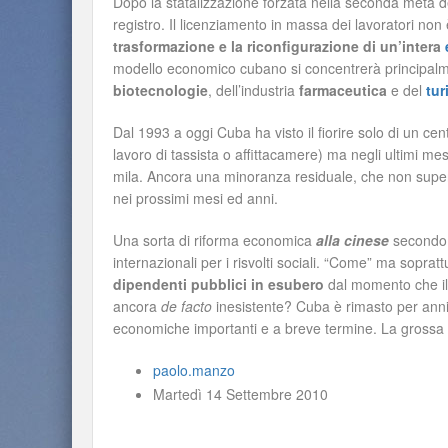
Dopo la statalizzazione forzata nella seconda metà
registro. Il licenziamento in massa dei lavoratori non
trasformazione e la riconfigurazione di un’intera
modello economico cubano si concentrerà principalmen
biotecnologie
, dell’industria
farmaceutica
e del
tu
Dal 1993 a oggi Cuba ha visto il fiorire solo di un c
lavoro di tassista o affittacamere) ma negli ultimi mes
mila. Ancora una minoranza residuale, che non super
nei prossimi mesi ed anni.
Una sorta di riforma economica
alla cinese
secondo a
internazionali per i risvolti sociali. “Come” ma sopratt
dipendenti pubblici in esubero
dal momento che il 
ancora
de facto
inesistente? Cuba è rimasto per anni
economiche importanti e a breve termine. La grossa in
paolo.manzo
Martedì 14 Settembre 2010