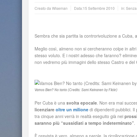
Creato da
Wiseman
Data:
15 Settembre 2010
in: Senza
Sembra che sia partita la controrivoluzione a Cuba, a 
Meglio così, almeno non si cercheranno colpe in altri si
stesso voluto. E i nostri adesso che faranno? eliminera
non vedremo più immagini dello stesso Castro e del
Vamos Bien? No tanto (Credits: Sami Keinanen by Flickr)
Per Cuba è una
svolta epocale
. Non era mai succes
licenziare
oltre un milione
di dipendenti pubblici. 
tra cinque anni verrà in realtà eseguito già nei
pross
saranno più “sussidiati a tempo indeterminato”
.
È prevista è vero, almeno a parole, la ricollocazione