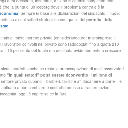
 degli anni Sessanta, insomma, a Cuba si cambia completamente
 è che la punta di un iceberg dove il problema centrale è la
economia
. Sempre in base alle dichiarazioni del sindacato il nuovo
te su alcuni settori strategici come quello del
petrolio
, delle
rismo
.
entinaio di microimprese private (considerando per microimprese il
i i lavoratori coinvolti nel privato sono raddoppiati fino a quota 210
a il 15 per cento del totale ma destinata evidentemente a crescere
lcuni analisti, anche se resta la preoccupazione di molti osservatori
utto
“in quali settori” potrà essere riconvertito il milione di
settore privato cubano – barbieri, taxisti e affittacamere a parte – è
 abituato a non cambiare e costretto adesso a trasformazioni
cognita, oggi, è capire se ce la farà