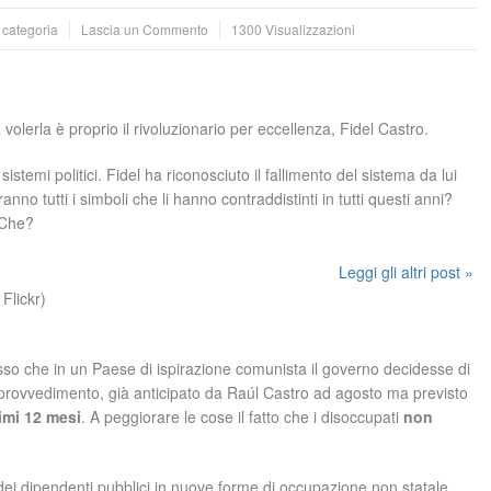
 categoria
Lascia un Commento
1300 Visualizzazioni
volerla è proprio il rivoluzionario per eccellenza, Fidel Castro.
stemi politici. Fidel ha riconosciuto il fallimento del sistema da lui
nno tutti i simboli che li hanno contraddistinti in tutti questi anni?
 Che?
Leggi gli altri post »
so che in un Paese di ispirazione comunista il governo decidesse di
Il provvedimento, già anticipato da Raúl Castro ad agosto ma previsto
imi 12 mesi
. A peggiorare le cose il fatto che i disoccupati
non
 dei dipendenti pubblici in nuove forme di occupazione non statale