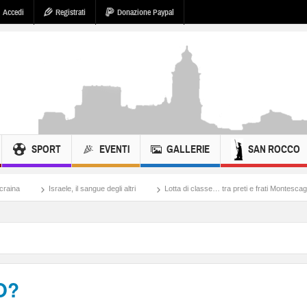
Accedi
Registrati
Donazione Paypal
SPORT
EVENTI
GALLERIE
SAN ROCCO
ele, il sangue degli altri
Lotta di classe… tra preti e frati Montescaglioso
Tonac
O?