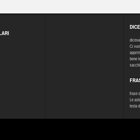
DIC
LARI
diceva
Ci vuo'
apprim'
bene l
sacchi
FRA
frase 
Le ast
testa d