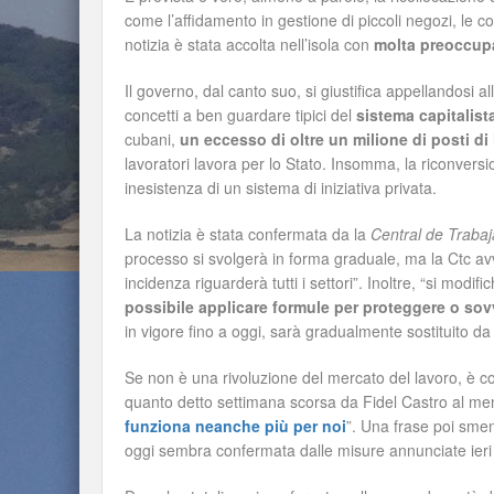
come l’affidamento in gestione di piccoli negozi, le co
notizia è stata accolta nell’isola con
molta preoccup
Il governo, dal canto suo, si giustifica appellandosi
concetti a ben guardare tipici del
sistema
capitalist
cubani,
un eccesso di oltre un milione di posti di
lavoratori lavora per lo Stato. Insomma, la riconversi
inesistenza di un sistema di iniziativa privata.
La notizia è stata confermata da la
Central de Traba
processo si svolgerà in forma graduale, ma la Ctc av
incidenza riguarderà tutti i settori”. Inoltre, “si modif
possibile applicare formule per
proteggere o sov
in vigore fino a oggi, sarà gradualmente sostituito da
Se non è una rivoluzione del mercato del lavoro, è
quanto detto settimana scorsa da Fidel Castro al me
funziona neanche più per noi
”. Una frase poi sme
oggi sembra confermata dalle misure annunciate ieri 