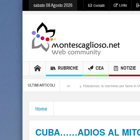
sabato 08 Agosto 2026
Links
Contatti
RUBRICHE
CEA
NOTIZIE
ULTIMI ARTICOLI
Meloni, il lamento al potere
Holodomor, lo sterminio per fame in Ucraina
Isra
Home
CUBA……ADIOS AL MIT