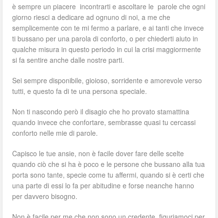
è sempre un piacere incontrarti e ascoltare le parole che ogni
giorno riesci a dedicare ad ognuno di noi, a me che
semplicemente con te mi fermo a parlare, e ai tanti che invece
ti bussano per una parola di conforto, o per chiederti aiuto in
qualche misura in questo periodo in cui la crisi maggiormente
si fa sentire anche dalle nostre parti.
Sei sempre disponibile, gioioso, sorridente e amorevole verso
tutti, e questo fa di te una persona speciale.
Non ti nascondo però il disagio che ho provato stamattina
quando invece che confortare, sembrasse quasi tu cercassi
conforto nelle mie di parole.
Capisco le tue ansie, non è facile dover fare delle scelte
quando ciò che si ha è poco e le persone che bussano alla tua
porta sono tante, specie come tu affermi, quando si è certi che
una parte di essi lo fa per abitudine e forse neanche hanno
per davvero bisogno.
Non è facile per me che non sono un credente, figuriamoci per