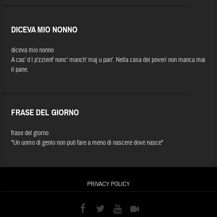
DICEVA MIO NONNO
diceva mio nonno
A cas' d l p'zzient' nonc' manch' maj u pan'. Nella casa dei poveri non manca mai
il pane.
FRASE DEL GIORNO
frase del giorno
"Un uomo di genio non può fare a meno di nascere dove nasce"
PRIVACY POLICY