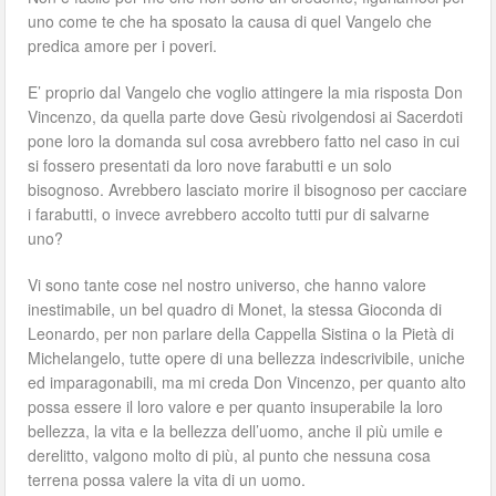
uno come te che ha sposato la causa di quel Vangelo che
predica amore per i poveri.
E’ proprio dal Vangelo che voglio attingere la mia risposta Don
Vincenzo, da quella parte dove Gesù rivolgendosi ai Sacerdoti
pone loro la domanda sul cosa avrebbero fatto nel caso in cui
si fossero presentati da loro nove farabutti e un solo
bisognoso. Avrebbero lasciato morire il bisognoso per cacciare
i farabutti, o invece avrebbero accolto tutti pur di salvarne
uno?
Vi sono tante cose nel nostro universo, che hanno valore
inestimabile, un bel quadro di Monet, la stessa Gioconda di
Leonardo, per non parlare della Cappella Sistina o la Pietà di
Michelangelo, tutte opere di una bellezza indescrivibile, uniche
ed imparagonabili, ma mi creda Don Vincenzo, per quanto alto
possa essere il loro valore e per quanto insuperabile la loro
bellezza, la vita e la bellezza dell’uomo, anche il più umile e
derelitto, valgono molto di più, al punto che nessuna cosa
terrena possa valere la vita di un uomo.