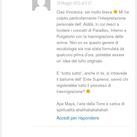
19 Maggio 2011 at 5:37
Ciao Vincenza, sei molto brava
Mi ha
colpito particolarmente l’interpretazione
personale dell’ A
ldilà
, in cui riesci a
fondere i concetti di Paradiso, Inferno e
Purgatorio con la trasmigrazione delle
anime. Non so se questo genere di
escatologia sia mai stata formulata da
qualcuno prima d’ora, potrebbe essere
un’ idea del tutto originale.
E “sotto sotto”, anche in te, si intravede
il barlume dell’ Ente Supremo, sennò chi
regolerebbe tutto il processo di
trasmigrazione?
Ape Maya, l’aria della Torre è carica di
spiritualità ahahhahahahahah
Accedi per rispondere