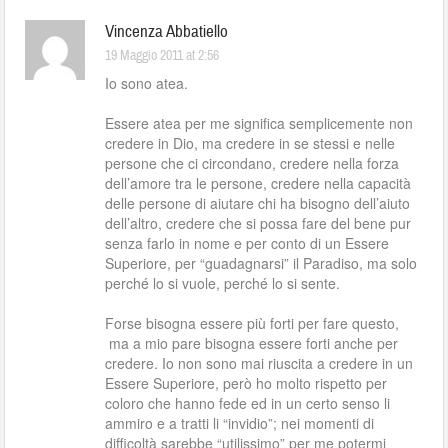
Vincenza Abbatiello
19 Maggio 2011 at 2:56
Io sono atea.
Essere atea per me significa semplicemente non
credere in Dio, ma credere in se stessi e nelle
persone che ci circondano, credere nella forza
dell’amore tra le persone, credere nella capacità
delle persone di aiutare chi ha bisogno dell’aiuto
dell’altro, credere che si possa fare del bene pur
senza farlo in nome e per conto di un Essere
Superiore, per “guadagnarsi” il Paradiso, ma solo
perché lo si vuole, perché lo si sente.
Forse bisogna essere più forti per fare questo,
ma a mio pare bisogna essere forti anche per
credere. Io non sono mai riuscita a credere in un
Essere Superiore, però ho molto rispetto per
coloro che hanno fede ed in un certo senso li
ammiro e a tratti li “invidio”; nei momenti di
difficoltà sarebbe “utilissimo” per me potermi