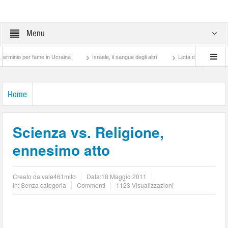
Menu
 per fame in Ucraina
Israele, il sangue degli altri
Lotta di classe… tra preti e f
Home
Scienza vs. Religione,
ennesimo atto
Creato da
vale461mito
Data:
18 Maggio 2011
in: Senza categoria
Commenti
1123 Visualizzazioni