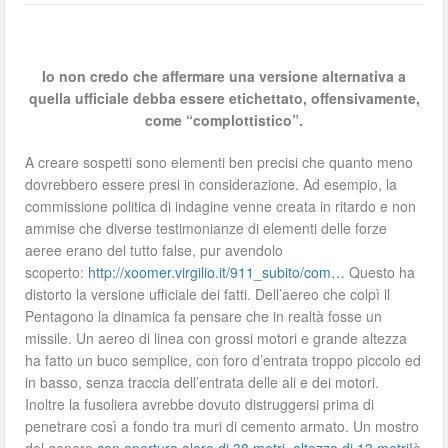
Io non credo che affermare una versione alternativa a
quella ufficiale debba essere etichettato, offensivamente,
come “complottistico”.
A creare sospetti sono elementi ben precisi che quanto meno
dovrebbero essere presi in considerazione. Ad esempio, la
commissione politica di indagine venne creata in ritardo e non
ammise che diverse testimonianze di elementi delle forze
aeree erano del tutto false, pur avendolo
scoperto:
http://xoomer.virgilio.it/911_subito/com…
Questo ha
distorto la versione ufficiale dei fatti. Dell’aereo che colpì il
Pentagono la dinamica fa pensare che in realtà fosse un
missile. Un aereo di linea con grossi motori e grande altezza
ha fatto un buco semplice, con foro d’entrata troppo piccolo ed
in basso, senza traccia dell’entrata delle ali e dei motori.
Inoltre la fusoliera avrebbe dovuto distruggersi prima di
penetrare così a fondo tra muri di cemento armato. Un mostro