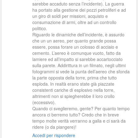
sarebbe accaduto senza l’incidente). La guerra
ha portato alla gestione dei pozzi petroliferi e ad
un giro di soldi per missioni, acquisto e
consumazione di armi, oltre ad un controllo
politico.
Riguardo le dinamiche dell’incidente, è assurdo
che un un aereo, per quanto grande possa
essere, possa forare un colosso di acciaio e
cemento. L’aereo è comunque vuoto, fatto da
lamiere ed all’impatto si sarebbe accartocciato
sulla parete. Addirittura in un filmato, negli ultimi
fotogrammi si vede la punta dell’aereo che sfonda
la parte opposta della torre, prima che tutto
esploda. In realtà erano state già piazzate
consistenti cariche di esplosivo nella torre,
altrimenti non si spiegherebbe il loro crollo
(eccessivo).
Quando ci sveglieremo, gente? Per quanto tempo
ancora ci berremo tutto? Credo che in breve
tempo molte verità verranno a galla e ci sarà da
ridere (o da piangere)!
Accedi per rispondere