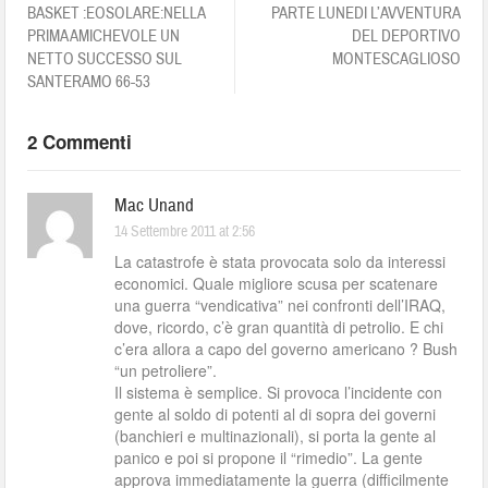
BASKET :EOSOLARE:NELLA
PARTE LUNEDI L’AVVENTURA
PRIMA AMICHEVOLE UN
DEL DEPORTIVO
NETTO SUCCESSO SUL
MONTESCAGLIOSO
SANTERAMO 66-53
2 Commenti
Mac Unand
14 Settembre 2011 at 2:56
La catastrofe è stata provocata solo da interessi
economici. Quale migliore scusa per scatenare
una guerra “vendicativa” nei confronti dell’IRAQ,
dove, ricordo, c’è gran quantità di petrolio. E chi
c’era allora a capo del governo americano ? Bush
“un petroliere”.
Il sistema è semplice. Si provoca l’incidente con
gente al soldo di potenti al di sopra dei governi
(banchieri e multinazionali), si porta la gente al
panico e poi si propone il “rimedio”. La gente
approva immediatamente la guerra (difficilmente