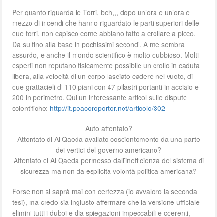
Per quanto riguarda le Torri, beh,,, dopo un’ora e un’ora e
mezzo di incendi che hanno riguardato le parti superiori delle
due torri, non capisco come abbiano fatto a crollare a picco.
Da su fino alla base in pochissimi secondi. A me sembra
assurdo, e anche il mondo scientifico è molto dubbioso. Molti
esperti non reputano fisicamente possibile un crollo in caduta
libera, alla velocità di un corpo lasciato cadere nel vuoto, di
due grattacieli di 110 piani con 47 pilastri portanti in acciaio e
200 in perimetro. Qui un interessante articol sulle dispute
scientifiche:
http://it.peacereporter.net/articolo/302
Auto attentato?
Attentato di Al Qaeda avallato coscientemente da una parte
dei vertici del governo americano?
Attentato di Al Qaeda permesso dall’inefficienza del sistema di
sicurezza ma non da esplicita volontà politica americana?
Forse non si saprà mai con certezza (io avvaloro la seconda
tesi), ma credo sia ingiusto affermare che la versione ufficiale
elimini tutti i dubbi e dia spiegazioni impeccabili e coerenti,