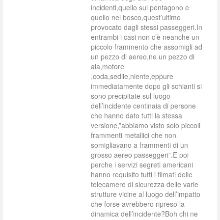
incidenti,quello sul pentagono e
quello nel bosco,quest’ultimo
provocato dagli stessi passeggeri.In
entrambi i casi non c’è neanche un
piccolo frammento che assomigli ad
un pezzo di aereo,ne un pezzo di
ala,motore
,coda,sedile,niente,eppure
immediatamente dopo gli schianti si
sono precipitate sul luogo
dell’incidente centinaia di persone
che hanno dato tutti la stessa
versione,”abbiamo visto solo piccoli
frammenti metallici che non
somigliavano a frammenti di un
grosso aereo passeggeri”.E poi
perche i servizi segreti americani
hanno requisito tutti i filmati delle
telecamere di sicurezza delle varie
strutture vicine al luogo dell’impatto
che forse avrebbero ripreso la
dinamica dell’incidente?Boh chi ne