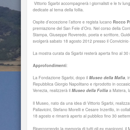
Vittorio Sgarbi accompagnerà i giornalisti e le tv lun
dedicate al tema della follia.
Ospite d’eccezione l’attore e regista lucano
Rocco P
premiazione del San Fele d’Oro. Nel corso della Conf
Stampa, Giuseppe Roveredo, poeta e scrittore, Guido B
svolgerà sabato 18 agosto 2012 presso il Convicinio d
La mostra curata da Sgarbi resterà aperta fino al 30
Approfondimenti
:
La Fondazione Sgarbi, dopo il
Museo della Mafia
, 
Repubblica Giorgio Napolitano e riprodotto in occasio
Venezia, realizzerà il
Museo della Follia
a Matera, la
Il Museo, nato da una idea di Vittorio Sgarbi, realizz
Pallavicini, Stefano Morelli e Cesare Inzerillo, in col
18 agosto e rimarrà aperto al pubblico fino 30 settemb
Ripercorrendo la memoria di tutti gli ex manicomi, il M