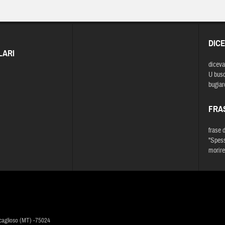
DIC
LARI
diceva
U busc
bugiar
FRA
frase 
"Spess
morire
caglioso (MT) -75024