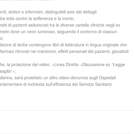
nti, dottori e infermieri, distinguibili solo dai dettagli
ba lotta contro la sofferenza e la morte;
atti di pazienti selezionati tra le diverse cartelle cliniche negli ex
 metri dove un neon luminoso, seguendo il contorno di ciascun
to;
ecine di teche contengono libri di letteratura in lingua originale che
 farmaci ritrovati nei manicomi, effetti personali dei pazienti, giocattoli
he, la proiezione dei video: «Linea Diretta –
Discussione su “Legge
saglia”»;
arino, sarà proiettato un altro video-denuncia sugli Ospedali
rlamentare di inchiesta sull’efficienza del Servizio Sanitario