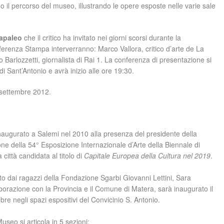
go il percorso del museo, illustrando le opere esposte nelle varie sale
apaleo
che il critico ha invitato nei giorni scorsi durante la
erenza Stampa interverranno: Marco Vallora, critico d’arte de La
arlozzetti, giornalista di Rai 1. La conferenza di presentazione si
i Sant’Antonio e avrà inizio alle ore 19:30.
 settembre 2012.
inaugurato a Salemi nel 2010 alla presenza del presidente della
ne della 54° Esposizione Internazionale d’Arte della Biennale di
 città candidata al titolo di
Capitale Europea della Cultura nel 2019
.
ato dai ragazzi della Fondazione Sgarbi Giovanni Lettini, Sara
laborazione con la Provincia e il Comune di Matera, sarà inaugurato il
re negli spazi espositivi del Convicinio S. Antonio.
useo si articola in 5 sezioni: