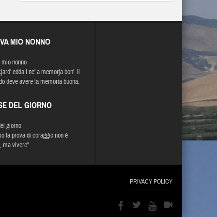
EVA MIO NONNO
 mio nonno
jard' edda t ne' a memorja bon'. Il
do deve avere la memoria buona.
SE DEL GIORNO
del giorno
o la prova di coraggio non è
, ma vivere".
PRIVACY POLICY