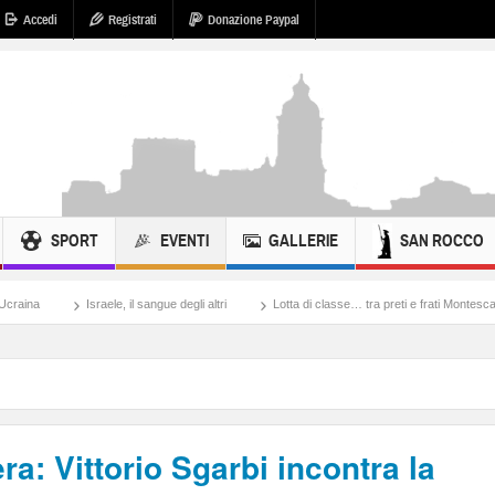
Accedi
Registrati
Donazione Paypal
SPORT
EVENTI
GALLERIE
SAN ROCCO
ele, il sangue degli altri
Lotta di classe… tra preti e frati Montescaglioso
Tona
ra: Vittorio Sgarbi incontra la