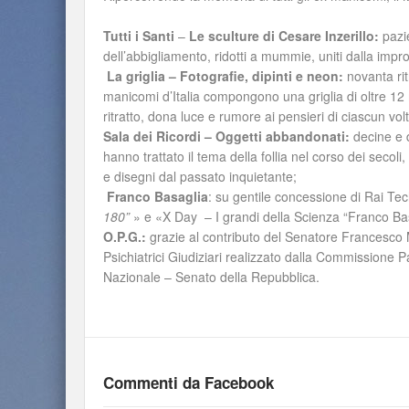
Tutti i Santi
–
Le sculture di Cesare Inzerillo:
pazie
dell’abbigliamento, ridotti a mummie, uniti dalla impro
La griglia – Fotografie, dipinti e neon:
novanta ritr
manicomi d’Italia compongono una griglia di oltre 12
ritratto, dona luce e rumore ai pensieri di ciascun vol
Sala dei Ricordi – Oggetti abbandonati:
decine e d
hanno trattato il tema della follia nel corso dei secoli,
e disegni dal passato inquietante;
Franco Basaglia
: su gentile concessione di Rai Tec
180”
» e «X Day – I grandi della Scienza “Franco Ba
O.P.G.:
grazie al contributo del Senatore Francesco M
Psichiatrici Giudiziari realizzato dalla Commissione Pa
Nazionale – Senato della Repubblica.
Commenti da Facebook