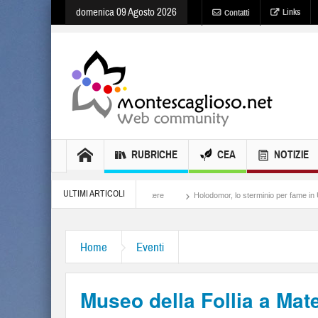
domenica 09 Agosto 2026
Links
Contatti
RUBRICHE
CEA
NOTIZIE
ULTIMI ARTICOLI
Meloni, il lamento al potere
Holodomor, lo sterminio per fame in Ucraina
Isra
Home
Eventi
Museo della Follia a Mate