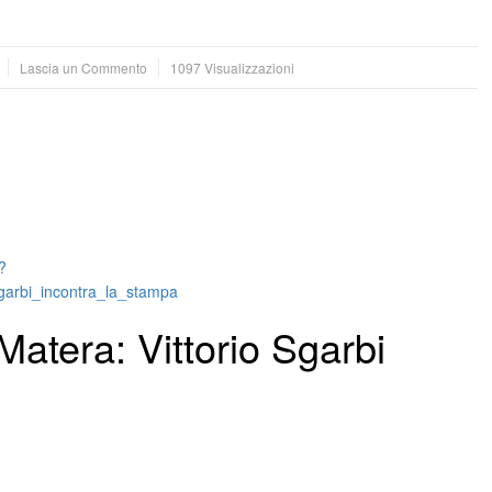
Lascia un Commento
1097 Visualizzazioni
?
garbi_incontra_la_stampa
Matera: Vittorio Sgarbi