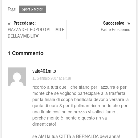
Tags:
Sport & Motori
Precedente:
Successivo
PIAZZA DEL POPOLO AL LIMITE
Padre Prosperino
DELLA VIVIBILITA’
1 Commmento
vale461mito
11 Gennaio 2007 at 14:36
ricordo a tutti quelli che tifano per l’azzurra e per
monte che se vogliono partecipare alla trasferta
per la finale di coppa basilicata devono versare la
quota di euro 3 per il pullman!ricordando che per
una finale cosi nn ce prezzo vi sollecitiamo…
perche monte è monte e questo nn va
dimenticato!
se AMI la tua CITTà a BERNALDA devi annà!