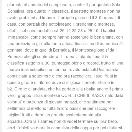
giornata di andata del campionato, contor il pur quotato Sala
Consilina, ora quarto in classifica, il sestetto montese non ha
avuto problemi ad imporre il proprio gioco ed il 3-0 oramai di
casa, con parziali che sottolineano il predominio montese,
difatti i set sono andati cosi’ 25-12 25-23 e 25-10..I kaotici
immancabili come sempre hanno sostenuto le beniamine, con
una proiezione gia’ alla tanto attesa finalissima di domenica 21
gennaio, dove in quel di Bernalda, il Montescaglioso sfida il
Potenza che gli contendera’ il trofeo…Intanto i punti in
classifica salgono a 30, punteggio pieno e record, frutto di una
marcia inarrestabile che non ha trovato ostacoli.Una marcia
cominciata a settembre e che ora raccogliera’ i suoi frutti in
questo girone di ritorno dove ci si gioca il pronto ritorno in
b2..Girone di andata, che ha portato alla ribalta anche il primo
vero gruppo ultras montese QUELLI CHE IL KASO, nato dalla
volonta’ e pazienza di giovani ragazzi, che settimana per
settimana ci mettono tutta la loro passione per raccogliere i
migliori frutti e dara’ un grande sostentamento alla
squadra..Ora la Faames non di vuoel fermare sul piu’ bello,
anzi, l’obiettivo è ora la conquista della coppa per poi rituffarsi