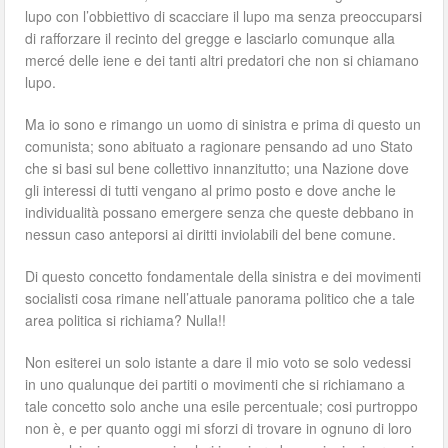
lupo con l’obbiettivo di scacciare il lupo ma senza preoccuparsi
di rafforzare il recinto del gregge e lasciarlo comunque alla
mercé delle iene e dei tanti altri predatori che non si chiamano
lupo.
Ma io sono e rimango un uomo di sinistra e prima di questo un
comunista; sono abituato a ragionare pensando ad uno Stato
che si basi sul bene collettivo innanzitutto; una Nazione dove
gli interessi di tutti vengano al primo posto e dove anche le
individualità possano emergere senza che queste debbano in
nessun caso anteporsi ai diritti inviolabili del bene comune.
Di questo concetto fondamentale della sinistra e dei movimenti
socialisti cosa rimane nell’attuale panorama politico che a tale
area politica si richiama? Nulla!!
Non esiterei un solo istante a dare il mio voto se solo vedessi
in uno qualunque dei partiti o movimenti che si richiamano a
tale concetto solo anche una esile percentuale; cosi purtroppo
non è, e per quanto oggi mi sforzi di trovare in ognuno di loro