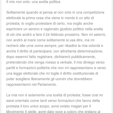
Il mio non voto: una scelta politica
Solitamente quando si pensa al non voto in una competizione
elettorale la prima cosa che viene in mente è un atto di
protesta; io voglio protestare di certo, ma voglio anche
esprimere un sereno e ragionato giudizio politico nella scelta
di ciò che andrò a fare il 24 febbraio prossimo. Non mi asterrò,
non andrò al mare come solitamente si usa dire, ma mi
recherò alle urne come sempre, per ribadire la mia volontà e
anche il diritto di partecipare; con altrettanta determinazione,
dopo essermi fatto registrare, dichiarerò pubblicamente,
pretendendo che venga messo a verbale, il mio diniego verso
partiti e formazioni politiche che non mi rappresentano e verso
una legge elettorale che mi toglie il diritto costituzionale di
poter scegliere liberamente gli uomini che dovrebbero
rappresentarmi nel Parlamento.
La mia non è solamente una scelta di protesta; fosse cosi mi
sarei orientato come tanti verso formazioni che fanno della
protesta il loro unico scopo; avrei votato magari per il
Movimento 5 stelle, avrei dato voce a coloro che gridano al