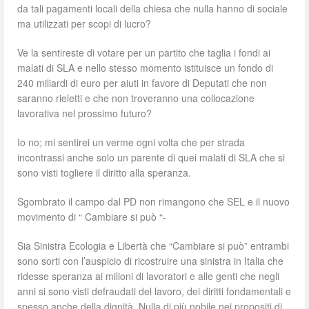
da tali pagamenti locali della chiesa che nulla hanno di sociale
ma utilizzati per scopi di lucro?
Ve la sentireste di votare per un partito che taglia i fondi ai
malati di SLA e nello stesso momento istituisce un fondo di
240 miliardi di euro per aiuti in favore di Deputati che non
saranno rieletti e che non troveranno una collocazione
lavorativa nel prossimo futuro?
Io no; mi sentirei un verme ogni volta che per strada
incontrassi anche solo un parente di quei malati di SLA che si
sono visti togliere il diritto alla speranza.
Sgombrato il campo dal PD non rimangono che SEL e il nuovo
movimento di “ Cambiare si può “-
Sia Sinistra Ecologia e Libertà che “Cambiare si può” entrambi
sono sorti con l’auspicio di ricostruire una sinistra in Italia che
ridesse speranza ai milioni di lavoratori e alle genti che negli
anni si sono visti defraudati del lavoro, dei diritti fondamentali e
spesso anche della dignità. Nulla di più nobile nei propositi di