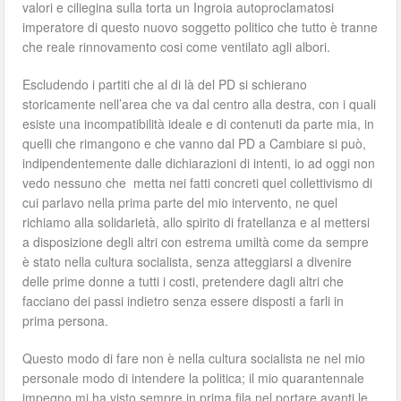
valori e ciliegina sulla torta un Ingroia autoproclamatosi
imperatore di questo nuovo soggetto politico che tutto è tranne
che reale rinnovamento cosi come ventilato agli albori.
Escludendo i partiti che al di là del PD si schierano
storicamente nell’area che va dal centro alla destra, con i quali
esiste una incompatibilità ideale e di contenuti da parte mia, in
quelli che rimangono e che vanno dal PD a Cambiare si può,
indipendentemente dalle dichiarazioni di intenti, io ad oggi non
vedo nessuno che metta nei fatti concreti quel collettivismo di
cui parlavo nella prima parte del mio intervento, ne quel
richiamo alla solidarietà, allo spirito di fratellanza e al mettersi
a disposizione degli altri con estrema umiltà come da sempre
è stato nella cultura socialista, senza atteggiarsi a divenire
delle prime donne a tutti i costi, pretendere dagli altri che
facciano dei passi indietro senza essere disposti a farli in
prima persona.
Questo modo di fare non è nella cultura socialista ne nel mio
personale modo di intendere la politica; il mio quarantennale
impegno mi ha visto sempre in prima fila nel portare avanti le