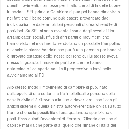
questi movimenti, non fosse per il fatto che al di là delle buone
intenzioni, SEL prima e Cambiare si può poi hanno dimostrato
nei fatti che il bene comune può essere prevaricato dagli
individualismi e dalle ambizioni personali di crearsi rendite di
posizioni. Su SEL si sono avventati come degli avvoltoi i tanti
arrampicatori sociali, rifiuti di altri partiti o movimenti che
hanno visto nel movimento vendoliano un possibile trampolino
di lancio; lo stesso Vendola che pur è una persona per bene si
è ritrovato ostaggio delle stesse persone cui lui stesso aveva
messo in guardia il nascente partito e che ne hanno
determinato i comportamenti e il progressivo e inevitabile
avvicinamento al PD.
Allo stesso modo il movimento di cambiare si può, nato
dall’appello di una settantina tra intellettuali e persone della
società civile si è ritrovato alla fine a dover fare i conti con gli
antichi sistemi di quella sinistra autoreverenziale divisa su tutto
tranne che sulla possibilità di una qualunque spartizione di
posti. Ecco quindi l’avventarsi di Ferrero, Diliberto che non si
capisce mai da che parte stia, quello che rimane di Italia dei