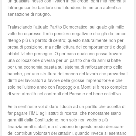
un qualsiasi nesso con i valori in cui credo, ogni mia ricerca si
infrange contro barriere che infondono in me una autentica
sensazione di ripugno.
Tralasciando l’attuale Partito Democratico, sul quale già mille
volte ho espresso il mio pensiero negativo e che già da tempo
ritengo più un partito di centro; questo naturalmente non per
presa di posizione, ma nella lettura dei comportamenti e degli
obbiettivi che persegue. O per caso qualcuno possa trovare
una collocazione diversa per un partito che da anni si batte
per una economia basata sul sistema di rafforzamento delle
banche, per una struttura del mondo del lavoro che prevarica i
diritti dei lavoratori a favore delle grosse imprenditorie e che
solo nell’ultimo anno con l’appoggio a Monti si è reso complice
di vere atrocità nei confronti del Paese e del bene collettivo.
Ve la sentireste voi di dare fiducia ad un partito che accetta di
far pagare l’IMU agli istituti di ricerca, che nonostante siano
garantiti dalla Costituzione, non solo non vedono più
finanziamenti statali, ma si vedono in questo modo derubare
dei contributi volontari dei cittadini, quando invece si esentano