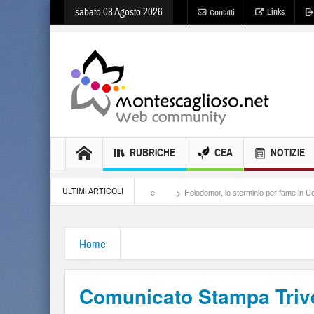
sabato 08 Agosto 2026
Links
Contatti
RUBRICHE
CEA
NOTIZIE
ULTIMI ARTICOLI
Meloni, il lamento al potere
Holodomor, lo sterminio per fame in Ucraina
Isra
Home
Comunicato Stampa Trive