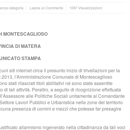
Senza categoria
Lascia un Commento
1097 Visualizzazioni
 DI MONTESCAGLIOSO
INCIA DI MATERA
UNICATO STAMPA
ni siti internet circa il presunto inizio di trivellazioni per la
6.02.2013, l’Amministrazione Comunale di Montescaglioso
 stati rilasciati titoli abilitativi né sono state assentite
i tali attività. Peraltro, a seguito di ricognizione effettuata
ll’Assessore alle Politiche Sociali unitamente al Comandante
ettore Lavori Pubblici e Urbanistica nelle zone del territorio
 alcuna presenza di uomini e mezzi che potesse far presagire
ustificato allarmismo ingenerato nella cittadinanza da tali voci