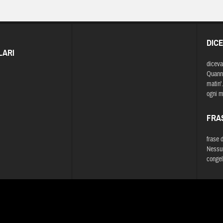
DIC
LARI
diceva
Quann' 
matin'
ogni ma
FRA
frase 
Nessun
congel