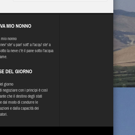
EVA MIO NONNO
 mio nonno
 nev' ste' u pan' sott' a l'acqu' ste' a
otto la neve c'è il pane sotto l'acqua
fame.
SE DEL GIORNO
del giorno
di negoziare con i principi è così
nte che il destino degli stati
e dal modo di condurre le
azioni e dalla capacità dei
atori.