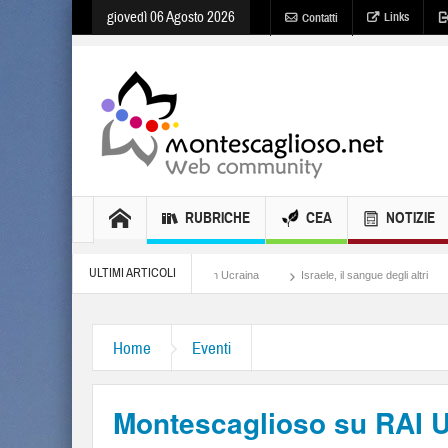
giovedì 06 Agosto 2026
Links
Contatti
RUBRICHE
CEA
NOTIZIE
ULTIMI ARTICOLI
omor, lo sterminio per fame in Ucraina
Israele, il sangue degli altri
Lotta di cl
Home
Eventi
Montescaglioso su RAI 