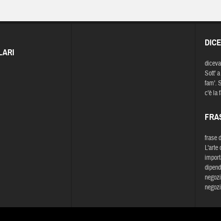
DIC
LARI
diceva
Sott' a
fam'. S
c'è la 
FRA
frase 
L'arte 
importa
dipend
negozi
negozi