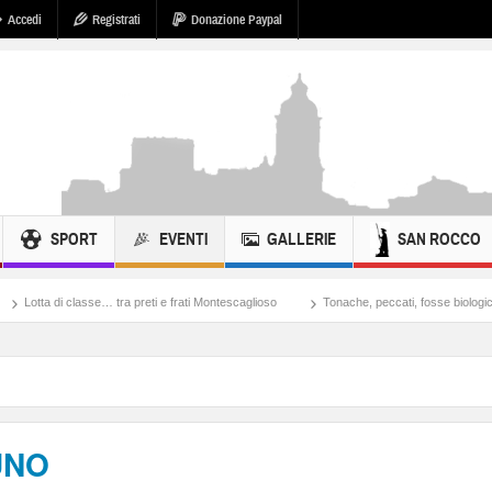
Accedi
Registrati
Donazione Paypal
SPORT
EVENTI
GALLERIE
SAN ROCCO
asse… tra preti e frati Montescaglioso
Tonache, peccati, fosse biologiche e macchero
UNO