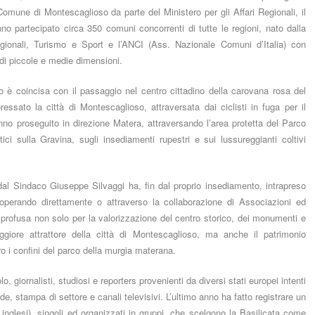
Comune di Montescaglioso da parte del Ministero per gli Affari Regionali, il
no partecipato circa 350 comuni concorrenti di tutte le regioni, nato dalla
 Regionali, Turismo e Sport e l’ANCI (Ass. Nazionale Comuni d’Italia) con
ani di piccole e medie dimensioni.
so è coincisa con il passaggio nel centro cittadino della carovana rosa del
essato la città di Montescaglioso, attraversata dai ciclisti in fuga per il
nno proseguito in direzione Matera, attraversando l’area protetta del Parco
i sulla Gravina, sugli insediamenti rupestri e sui lussureggianti coltivi
l Sindaco Giuseppe Silvaggi ha, fin dal proprio insediamento, intrapreso
, operando direttamente o attraverso la collaborazione di Associazioni ed
one profusa non solo per la valorizzazione del centro storico, dei monumenti e
giore attrattore della città di Montescaglioso, ma anche il patrimonio
ro i confini del parco della murgia materana.
, giornalisti, studiosi e reporters provenienti da diversi stati europei intenti
de, stampa di settore e canali televisivi. L’ultimo anno ha fatto registrare un
i, inglesi), singoli ed organizzati in gruppi, che scelgono la Basilicata come