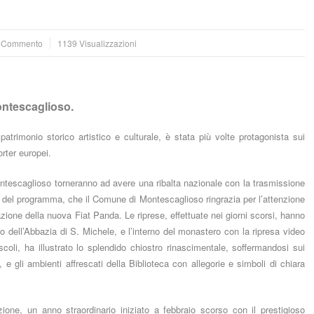
 Commento
1139 Visualizzazioni
ontescaglioso.
atrimonio storico artistico e culturale, è stata più volte protagonista sui
orter europei.
 Montescaglioso torneranno ad avere una ribalta nazionale con la trasmissione
 del programma, che il Comune di Montescaglioso ringrazia per l’attenzione
azione della nuova Fiat Panda. Le riprese, effettuate nei giorni scorsi, hanno
so dell’Abbazia di S. Michele, e l’interno del monastero con la ripresa video
scoli, ha illustrato lo splendido chiostro rinascimentale, soffermandosi sui
, e gli ambienti affrescati della Biblioteca con allegorie e simboli di chiara
ozione, un anno straordinario iniziato a febbraio scorso con il prestigioso