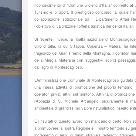
riconoscimento di “Comune Gioiello d’Italia” conferito al 
Turismo e lo Sport. Il prestigioso concorso, al quale han
collaborazione istituzionale tra il Dipartimento Affari
l’obiettivo di valorizzare l’offerta turistica dei centri itali
Di recente, invece, la ribalta nazionale di Montescaglio
Giro d’Italia, la cui 5 tappa, Cosenza – Matera, ha inter
traguardo del Gran Premio della Montagna. I corridori ha
della Murgia Materana con suggestivi scorci paesaggistic
dall’agro di Montescaglioso.
L’Amministrazione Comunale di Montescaglioso guidata da
una intesa attività di promozione del proprio territorio
operatori privati attivi sul territorio. Attività di promozi
l’Abbazia di S. Michele Arcangelo, sicuramente il mag
ambientale di grandissimo valore naturalistico inserito ent
E i risultati di questo lavoro non mancano di certo. Non solo
a promuovere la nostra Regione e il nostro territorio su gui
incremento di arrivi di turisti stranieri (tedeschi, frances