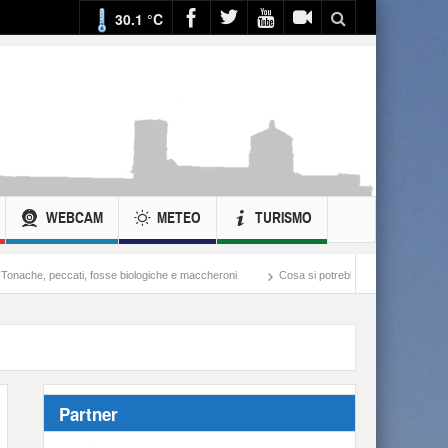
30.1 °C
WEBCAM
METEO
TURISMO
iologiche e maccheroni
Cosa si potrebbe fare con ciò che si spende nella guerra all’Ir
Partner