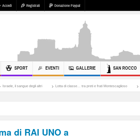
Accedi
Registrati
Donazione Paypal
SPORT
EVENTI
GALLERIE
SAN ROCCO
i
Lotta di classe… tra preti e frati Montescaglioso
Tonache, peccati, fosse b
mma di RAI UNO a