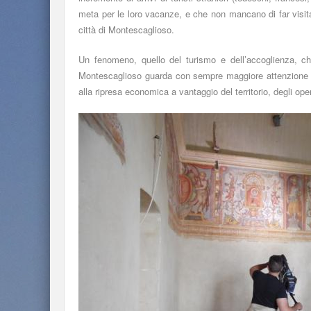
meta per le loro vacanze, e che non mancano di far visita, 
città di Montescaglioso.
Un fenomeno, quello del turismo e dell’accoglienza, c
Montescaglioso guarda con sempre maggiore attenzione e c
alla ripresa economica a vantaggio del territorio, degli ope