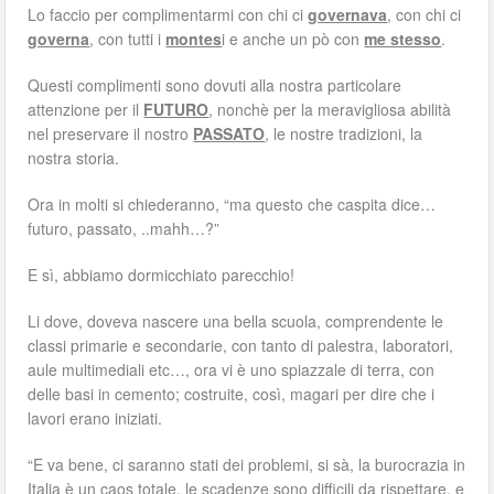
Lo faccio per complimentarmi con chi ci
governava
, con chi ci
governa
, con tutti i
montes
i e anche un pò con
me stesso
.
Questi complimenti sono dovuti alla nostra particolare
attenzione per il
FUTURO
, nonchè per la meravigliosa abilità
nel preservare il nostro
PASSATO
, le nostre tradizioni, la
nostra storia.
Ora in molti si chiederanno, “ma questo che caspita dice…
futuro, passato, ..mahh…?”
E sì, abbiamo dormicchiato parecchio!
Li dove, doveva nascere una bella scuola, comprendente le
classi primarie e secondarie, con tanto di palestra, laboratori,
aule multimediali etc…, ora vi è uno spiazzale di terra, con
delle basi in cemento; costruite, così, magari per dire che i
lavori erano iniziati.
“E va bene, ci saranno stati dei problemi, si sà, la burocrazia in
Italia è un caos totale, le scadenze sono difficili da rispettare, e