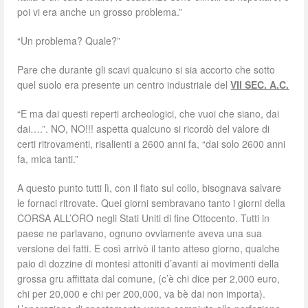
poi vi era anche un grosso problema.”
“Un problema? Quale?”
Pare che durante gli scavi qualcuno si sia accorto che sotto
quel suolo era presente un centro industriale del
VII SEC. A.C.
“E ma dai questi reperti archeologici, che vuoi che siano, dai
dai….”. NO, NO!!! aspetta qualcuno si ricordò del valore di
certi ritrovamenti, risalienti a 2600 anni fa, “dai solo 2600 anni
fa, mica tanti.”
A questo punto tutti lì, con il fiato sul collo, bisognava salvare
le fornaci ritrovate. Quei giorni sembravano tanto i giorni della
CORSA ALL’ORO negli Stati Uniti di fine Ottocento. Tutti in
paese ne parlavano, ognuno ovviamente aveva una sua
versione dei fatti. E così arrivò il tanto atteso giorno, qualche
paio di dozzine di montesi attoniti d’avanti ai movimenti della
grossa gru affittata dal comune, (c’è chi dice per 2,000 euro,
chi per 20,000 e chi per 200,000, va bè dai non importa).