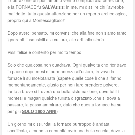
L’operazione di spostamento venne compiuta alla perfezione,
e la FORNACE fu
SALVA!!!!!!
In me, mi dissi “e chi l’avrebbe
mai detto, tutta questa attenzione per un reperto archeologico,
proprio qui a Montescaglioso!”
Dopo averci pensato, mi convinsi che alla fine non siamo tanto
ignoranti, insensibili alla cultura, alle arti, alla storia.
Vissi felice e contento per molto tempo.
Solo che qualcosa non quadrava. Ogni qualvolta che rientravo
in paese dopo mesi di permanenza all’estero, trovavo la
fornace li sù incelofanata (sapete quelle cose lì che si fanno
momentaneamente, giusto per non fare prendere polvere,
tanto a breve si troverà una bella sistemazione, dove tutti i
montesi e magari qualche turista disgraziato ,che si trova a
passare, la possa ammirare, dato che questa fornace ha su
per giù
SOLO 2600 ANNI
)
Un giorno mi dissi, “dai la fornace purtroppo è andata
sacrificata, almeno la comunità avrà una bella scuola, dove la