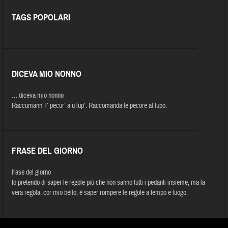
TAGS POPOLARI
DICEVA MIO NONNO
… diceva mio nonno
Raccumann’ l’ pecur’ a u lup’. Raccomanda le pecore al lupo.
FRASE DEL GIORNO
frase del giorno
Io pretendo di saper le regole più che non sanno tutti i pedanti insieme, ma la
vera regola, cor mio bello, è saper rompere le regole a tempo e luogo.