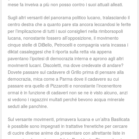
mese fa inveiva a più non posso contro i suoi attuali alleati.
Sugli altri versanti del panorama politico lucano, tralasciando il
centro destra che a quanto pare sta ancora leccandosi le ferite
per l’implicazione di tutti i suoi consiglieri nella rimborsopoli
lucana, nonostante fossero all’opposizione, il movimento
cinque stelle di DiBello, Petrocelli e compagnia varia incassa i
diktat casaleggesi che li riporta sulla retta via appena
paventano l’ipotesi di democrazia interna e aprono agli altri
movimenti lucani. Discoletti, ma dove credevate di andare?
Dovete passare sul cadavere di Grillo prima di pensare alla
democrazia, mica come a Parma dove il cadavere su cui
passare era quello di Pizzarotti e nonostante l’inceneritore
ormai è in funzione di cadaveri non se ne è visto alcuno, anzi
si vedono i ragazzini multati perché bevono acqua minerale
seduti alle panchine.
Sul versante movimenti, primavera lucana e un’altra Basilicata
è possibile sono impegnati in trattative frenetiche per cercare
di cucire diverse anime da presentare con altrettante liste in