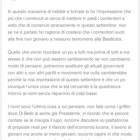
In questo marasma di nebbie e brinate io ho l’impressione che
più che i contenuti si cerca di mettere in piedi i contenitori e
visto che di contenuti stranamente in questo settembre non
se ne è parlato ho ragione di credere che i contenitori vuoti
alla fine non giovano a nessuno tantomeno alla Basilicata.
Quello che vorrei ricordare un po a tutti ma prima di tutti a me
stesso è che non può esserci cambiamento se non cambiamo
modo di pensare; potremmo sostituire gli attuali governanti
con altri o con altri partiti e movimenti ma nulla cambierebbe
perché la mia impressione di questo settembre è che un po
ovunque l’unica cosa che si sta cercando è la quadratura
intorno ai nomi senza risparmio di colpi bassi.
I nomi sono l’ultima cosa a cui pensare, non fate come i grillini
dove Di Bello si sente già Presidente, vi ricordo che le pecore
contate se le mangia il lupo; occorre discutere su piattaforme
di proposte reali per il rilancio dell’economia lucana, il lavoro ai
giovani ma anche ai meno giovani; occorre capire in che modo