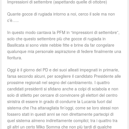
Impressioni di settembre (aspettando quelle di ottobre)
Quante gocce di rugiada intorno a noi, cerco il sole ma non
c’è…..
In questo modo cantava la PFM in “impressioni di settembre”,
solo che questo settembre più che gocce di rugiada in
Basilicata si sono viste nebbie fitte e brine da far congelare
qualunque mia personale aspirazione di federe finalmente una
fioritura.
Oggi è il giorno del PD e dei suoi alleati impegnati in primarie,
farsa secondo alcuni, per scegliere il candidato Presidente alle
prossime regionali nel segno del cambiamento. I quattro
candidati presidenti si sfidano anche a colpi di sciabola e non
solo di stiletto per cercare di convincere gli elettori del centro
sinistra di essere in grado di condurre la Lucania fuori dal
sistema che l’ha attanagliata fin’oggi, come se loro stessi non
fossero stati in questi anni se non direttamente partecipi di
quel sistema almeno indirettamente complici; tra i quattro tra
gli altri un certo Miko Somma che non più tardi di qualche