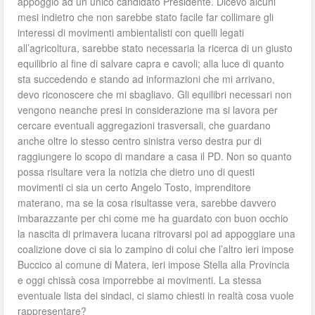
appoggio ad un unico candidato Presidente. Dicevo alcuni
mesi indietro che non sarebbe stato facile far collimare gli
interessi di movimenti ambientalisti con quelli legati
all’agricoltura, sarebbe stato necessaria la ricerca di un giusto
equilibrio al fine di salvare capra e cavoli; alla luce di quanto
sta succedendo e stando ad informazioni che mi arrivano,
devo riconoscere che mi sbagliavo. Gli equilibri necessari non
vengono neanche presi in considerazione ma si lavora per
cercare eventuali aggregazioni trasversali, che guardano
anche oltre lo stesso centro sinistra verso destra pur di
raggiungere lo scopo di mandare a casa il PD. Non so quanto
possa risultare vera la notizia che dietro uno di questi
movimenti ci sia un certo Angelo Tosto, imprenditore
materano, ma se la cosa risultasse vera, sarebbe davvero
imbarazzante per chi come me ha guardato con buon occhio
la nascita di primavera lucana ritrovarsi poi ad appoggiare una
coalizione dove ci sia lo zampino di colui che l’altro ieri impose
Buccico al comune di Matera, ieri impose Stella alla Provincia
e oggi chissà cosa imporrebbe ai movimenti. La stessa
eventuale lista dei sindaci, ci siamo chiesti in realtà cosa vuole
rappresentare?