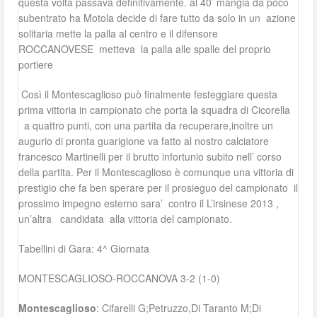
questa volta passava definitivamente. al 40’ mangia da poco
subentrato ha Motola decide di fare tutto da solo in un azione
solitaria mette la palla al centro e il difensore
ROCCANOVESE metteva la palla alle spalle del proprio
portiere
Così il Montescaglioso può finalmente festeggiare questa
prima vittoria in campionato che porta la squadra di Cicorella
a quattro punti, con una partita da recuperare,inoltre un
augurio di pronta guarigione va fatto al nostro calciatore
francesco Martinelli per il brutto infortunio subito nell’ corso
della partita. Per il Montescaglioso è comunque una vittoria di
prestigio che fa ben sperare per il prosieguo del campionato il
prossimo impegno esterno sara’ contro il L’irsinese 2013 ,
un’altra candidata alla vittoria del campionato.
Tabellini di Gara: 4^ Giornata
MONTESCAGLIOSO-ROCCANOVA 3-2 (1-0)
Montescaglioso
: Cifarelli G;Petruzzo,Di Taranto M;Di