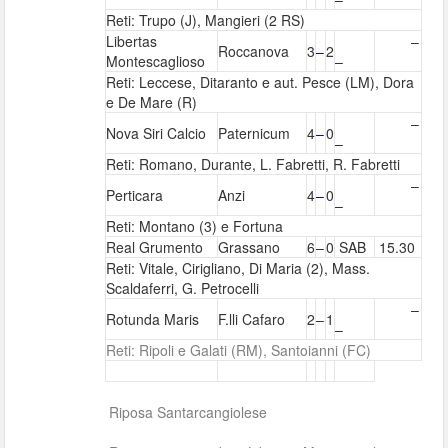
Reti: Trupo (J), Mangieri (2 RS)
Libertas
–
Roccanova
3
–
2
Montescaglioso
–
Reti: Leccese, Ditaranto e aut. Pesce (LM), Dora
e De Mare (R)
–
Nova Siri Calcio
Paternicum
4
–
0
–
Reti: Romano, Durante, L. Fabretti, R. Fabretti
–
Perticara
Anzi
4
–
0
–
Reti: Montano (3) e Fortuna
Real Grumento
Grassano
6
–
0
SAB
15.30
Reti: Vitale, Cirigliano, Di Maria (2), Mass.
Scaldaferri, G. Petrocelli
–
Rotunda Maris
F.lli Cafaro
2
–
1
–
Reti: Ripoli e Galati (RM), Santoianni (FC)
Riposa Santarcangiolese