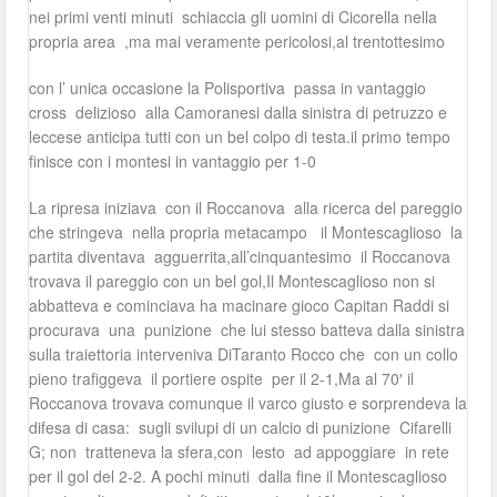
nei primi venti minuti schiaccia gli uomini di Cicorella nella
propria area ,ma mai veramente pericolosi,al trentottesimo
con l’ unica occasione la Polisportiva passa in vantaggio
cross delizioso alla Camoranesi dalla sinistra di petruzzo e
leccese anticipa tutti con un bel colpo di testa.il primo tempo
finisce con i montesi in vantaggio per 1-0
La ripresa iniziava con il Roccanova alla ricerca del pareggio
che stringeva nella propria metacampo il Montescaglioso la
partita diventava agguerrita,all’cinquantesimo il Roccanova
trovava il pareggio con un bel gol,Il Montescaglioso non si
abbatteva e cominciava ha macinare gioco Capitan Raddi si
procurava una punizione che lui stesso batteva dalla sinistra
sulla traiettoria interveniva DiTaranto Rocco che con un collo
pieno trafiggeva il portiere ospite per il 2-1,Ma al 70′ il
Roccanova trovava comunque il varco giusto e sorprendeva la
difesa di casa: sugli svilupi di un calcio di punizione Cifarelli
G; non tratteneva la sfera,con lesto ad appoggiare in rete
per il gol del 2-2. A pochi minuti dalla fine il Montescaglioso