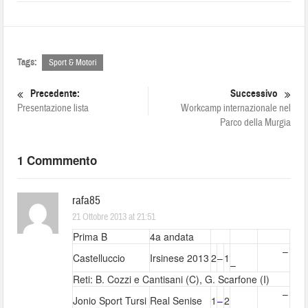
Tags:
Sport & Motori
Precedente:
Successivo
Presentazione lista
Workcamp internazionale nel
Parco della Murgia
1 Commmento
rafa85
21 Ottobre 2013 at 21:51
Prima B
4a andata
–
Castelluccio
Irsinese 2013
2
–
1
–
Reti: B. Cozzi e Cantisani (C), G. Scarfone (I)
–
Jonio Sport Tursi
Real Senise
1
–
2
–