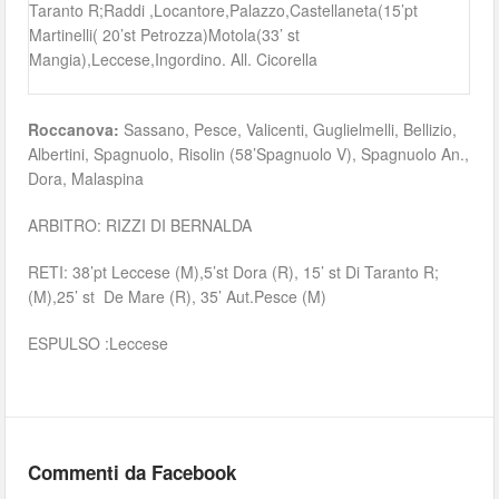
Taranto R;Raddi ,Locantore,Palazzo,Castellaneta(15’pt
Martinelli( 20’st Petrozza)Motola(33’ st
Mangia),Leccese,Ingordino. All. Cicorella
Roccanova:
Sassano, Pesce, Valicenti, Guglielmelli, Bellizio,
Albertini, Spagnuolo, Risolin (58’Spagnuolo V), Spagnuolo An.,
Dora, Malaspina
ARBITRO: RIZZI DI BERNALDA
RETI: 38’pt Leccese (M),5’st Dora (R), 15’ st Di Taranto R;
(M),25’ st De Mare (R), 35’ Aut.Pesce (M)
ESPULSO :Leccese
Commenti da Facebook