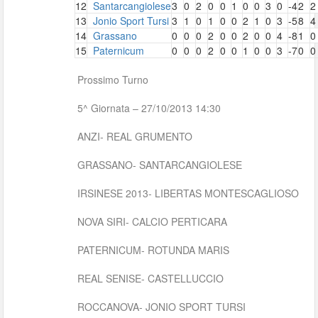
12
Santarcangiolese
3
0
2
0
0
1
0
0
3
0
-4
2
2
13
Jonio Sport Tursi
3
1
0
1
0
0
2
1
0
3
-5
8
4
14
Grassano
0
0
0
2
0
0
2
0
0
4
-8
1
0
15
Paternicum
0
0
0
2
0
0
1
0
0
3
-7
0
0
Prossimo Turno
5^ Giornata – 27/10/2013 14:30
ANZI- REAL GRUMENTO
GRASSANO- SANTARCANGIOLESE
IRSINESE 2013- LIBERTAS MONTESCAGLIOSO
NOVA SIRI- CALCIO PERTICARA
PATERNICUM- ROTUNDA MARIS
REAL SENISE- CASTELLUCCIO
ROCCANOVA- JONIO SPORT TURSI