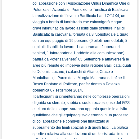
collaborazione con l’Associazione Onlus Dinamica One di
Potenza e l’Azienda di Promozione Turistica di Basilicata,
la realizzazione dell’evento Basilicata Land Off 4X4, un
viaggio a bordo di fuoristrada che coinvolgerà cinque
gravi infortunati da lavoro assistiti dalle strutture Inail di
Basilicata; la carovana, formata da 8 fuoristrada e 1 quad
con un equipaggio di 19 persone (9 piloti normodotati, 5
copiloti disabili da lavoro, 1 cameraman, 2 operatori
sanitari, 1 fotoreporter e 1 addetto alla comunicazione)
partirà da Potenza venerdì 05 Settembre e attraverserà le
aree più remote ed impervie della regione Basilicata, quali
le Dolomiti Lucane, i calanchi di Aliano, Craco e
Montalbano, il Parco della Murgia Materana ed infine il
Bosco Pantano di Policoro, per far rientro a Potenza
domenica 07 settembre 2014.
I partecipanti si cimenteranno nelle complesse operazioni
di guida su sterrato, sabbia e suolo roccioso, uso del GPS
e lettura delle mappe: saranno appunto queste le attività
quotidiane che gli equipaggi svolgeranno in un processo
di collaborazione e condivisione finalizzato al
superamento dei limiti spaziali e di quelli fisici. La pratica
sportiva relativa alla conduzione di un fuoristrada, in una