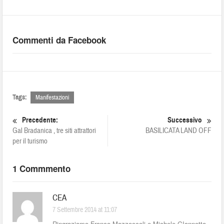
Commenti da Facebook
Tags:
Manifestazioni
Precedente:
Successivo
Gal Bradanica , tre siti attrattori
BASILICATA LAND OFF
per il turismo
1 Commmento
CEA
7 Settembre 2014 at 11:07
Ringraziamo Franco Mazzoccoli e Michele GIannotta