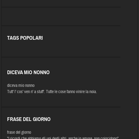
TAGS POPOLARI
DICEVA MIO NONNO
diceva mio nonno
Tutt' l' cos' ven n' a stuff'. Tutte le cose fanno vinire la noia.
FRASE DEL GIORNO
frase del giorno
"I ricordi che abbiamo gli uni degli altri, anche in amore, non coincidono"