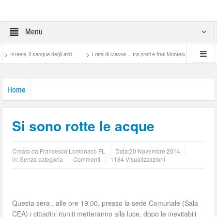
Menu
 sangue degli altri
Lotta di classe… tra preti e frati Montescaglioso
Tonache, pe
Home
Si sono rotte le acque
Creato da
Francesco Lomonaco FL
Data:
20 Novembre 2014
in: Senza categoria
Commenti
1184 Visualizzazioni
Questa sera , alle ore 19.00, presso la sede Comunale (Sala
CEA) i cittadini riuniti metteranno alla luce, dopo le inevitabili