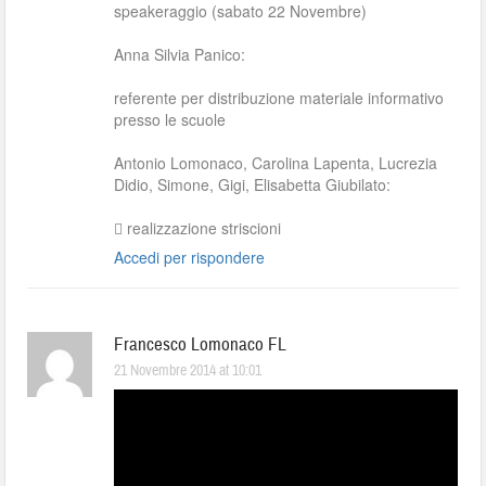
speakeraggio (sabato 22 Novembre)
Anna Silvia Panico:
referente per distribuzione materiale informativo
presso le scuole
Antonio Lomonaco, Carolina Lapenta, Lucrezia
Didio, Simone, Gigi, Elisabetta Giubilato:
 realizzazione striscioni
Accedi per rispondere
Francesco Lomonaco FL
21 Novembre 2014 at 10:01