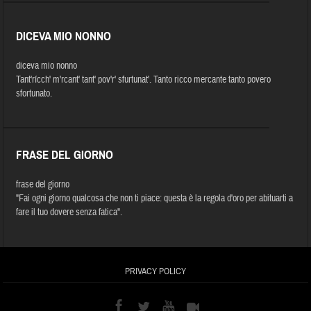
DICEVA MIO NONNO
diceva mio nonno
Tant'rícch' m'rcant' tant' pov'r' sfurtunat'. Tanto ricco mercante tanto povero
sfortunato.
FRASE DEL GIORNO
frase del giorno
"Fai ogni giorno qualcosa che non ti piace: questa è la regola d'oro per abituarti a
fare il tuo dovere senza fatica".
PRIVACY POLICY