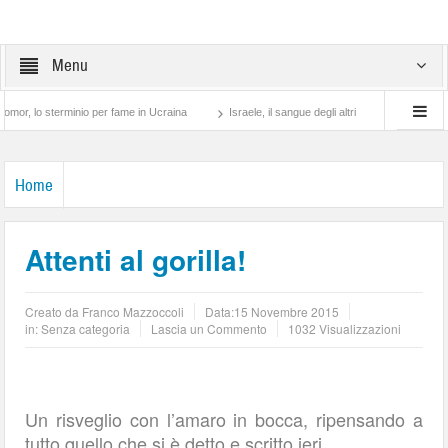
Menu
 sterminio per fame in Ucraina
Israele, il sangue degli altri
Lotta di classe… tr
Home
Attenti al gorilla!
Creato da
Franco Mazzoccoli
Data:
15 Novembre 2015
in: Senza categoria
Lascia un Commento
1032 Visualizzazioni
Un risveglio con l’amaro in bocca, ripensando a
tutto quello che si è detto e scritto ieri.