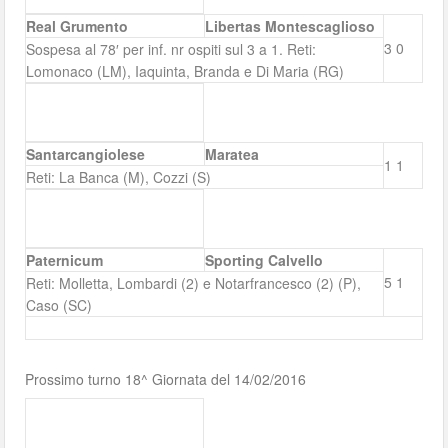
Real Grumento
Libertas Montescaglioso
3
0
Sospesa al 78′ per inf. nr ospiti sul 3 a 1. Reti:
Lomonaco (LM), Iaquinta, Branda e Di Maria (RG)
Santarcangiolese
Maratea
1
1
Reti: La Banca (M), Cozzi (S)
Paternicum
Sporting Calvello
5
1
Reti: Molletta, Lombardi (2) e Notarfrancesco (2) (P),
Caso (SC)
Prossimo turno 18^ Giornata del 14/02/2016