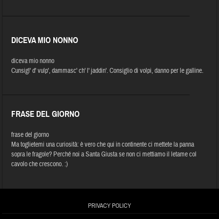
DICEVA MIO NONNO
diceva mio nonno
Cunsigl' d' vulp', dammasc' ch' l' jaddin'. Consiglio di volpi, danno per le galline.
FRASE DEL GIORNO
frase del giorno
Ma toglietemi una curiosità: è vero che qui in continente ci mettete la panna
sopra le fragole? Perché noi a Santa Giusta se non ci mettiamo il letame col
cavolo che crescono. :)
PRIVACY POLICY