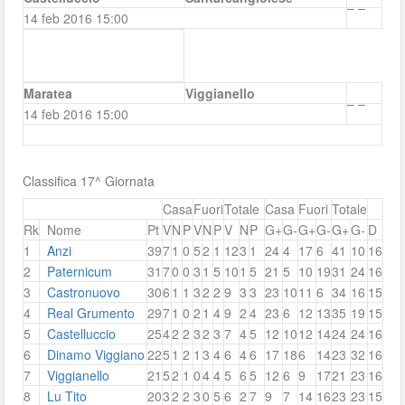
–
–
14 feb 2016 15:00
Maratea
Viggianello
–
–
14 feb 2016 15:00
Classifica 17^ Giornata
Casa
Fuori
Totale
Casa
Fuori
Totale
Rk
Nome
Pt
V
N
P
V
N
P
V
N
P
G+
G-
G+
G-
G+
G-
D
1
Anzi
39
7
1
0
5
2
1
12
3
1
24
4
17
6
41
10
16
2
Paternicum
31
7
0
0
3
1
5
10
1
5
21
5
10
19
31
24
16
3
Castronuovo
30
6
1
1
3
2
2
9
3
3
23
10
11
6
34
16
15
4
Real Grumento
29
7
1
0
2
1
4
9
2
4
23
6
12
13
35
19
15
5
Castelluccio
25
4
2
2
3
2
3
7
4
5
12
10
12
14
24
24
16
6
Dinamo Viggiano
22
5
1
2
1
3
4
6
4
6
17
18
6
14
23
32
16
7
Viggianello
21
5
2
1
0
4
4
5
6
5
12
6
9
17
21
23
16
8
Lu Tito
20
3
2
2
3
0
5
6
2
7
9
7
14
16
23
23
15