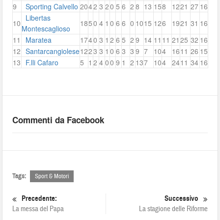
9
Sporting Calvello
20
4
2
3
2
0
5
6
2
8
13
15
8
12
21
27
16
Libertas
10
18
5
0
4
1
0
6
6
0
10
15
12
6
19
21
31
16
Montescaglioso
11
Maratea
17
4
0
3
1
2
6
5
2
9
14
11
11
21
25
32
16
12
Santarcangiolese
12
2
3
3
1
0
6
3
3
9
7
10
4
16
11
26
15
13
F.lli Cafaro
5
1
2
4
0
0
9
1
2
13
7
10
4
24
11
34
16
Commenti da Facebook
Tags:
Sport & Motori
Precedente:
Successivo
La messa del Papa
La stagione delle Riforme