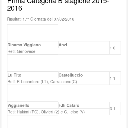
Prima Categoria B stagione 2015-
2016
Risultati 17^ Giornata del 07/02/2016
Dinamo Viggiano
Anzi
1
0
Reti: Genovese
Lu Tito
Castelluccio
1
1
Reti: P. Locantore (LT), Carrazzone(C)
Viggianello
F.lli Cafaro
3
1
Reti: Hakimi (FC), Olivieri (2) e G. Ielpo (V)