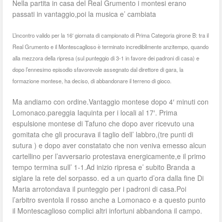
Nella partita in casa del Real Grumento i montesi erano
passati in vantaggio,poi la musica e’ cambiata
L’incontro valido per la 16′ giornata di campionato di Prima Categoria girone B: tra il
Real Grumento e il Montescaglioso è terminato incredibilmente anzitempo, quando
alla mezzora della ripresa (sul punteggio di 3-1 in favore dei padroni di casa) e
dopo l’ennesimo episodio sfavorevole assegnato dal direttore di gara, la
formazione montese, ha deciso,
di abbandonare il terreno di gioco.
Ma andiamo con ordine.Vantaggio montese dopo 4′ minuti con
Lomonaco.pareggia Iaquinta per i locali al 17′. Prima
espulsione montese di Tafuno che dopo aver ricevuto una
gomitata che gli procurava il taglio dell’ labbro,(tre punti di
sutura ) e dopo aver constatato che non veniva emesso alcun
cartellino per l’avversario protestava energicamente,e il primo
tempo termina sull’ 1-1.Ad inizio ripresa e’ subito Branda a
siglare la rete del sorpasso. ed a un quarto d’ora dalla fine Di
Maria arrotondava il punteggio per i padroni di casa.Poi
l’arbitro sventola il rosso anche a Lomonaco e a questo punto
il Montescaglioso complici altri infortuni abbandona il campo.