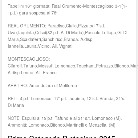
Tabellini 16^ giornata: Real Grumento-Montescaglioso 3-1(1-
1p.t.) gara sospesa al 78′
REAL GRUMENTO: Paradiso,Ciullo,Pizzuto(17’s.t.
Uva),Iaquinta,Crisci(32’p.t. A. Di Maria),Pascale,Lofiego,G. Di
Maria,Scaldaferri,Sanchirico,Branda. A.disp.
Iannella,Lauria,Vicino, All. Vignati
MONTESCAGLIOSO:
Cifarelli,Tafuno,Mossuti,Lomonaco,Touchant,Petruzzo,Bitondo,Mart
A disp.Leone. All. Franco
ARBITRO: Amendolara di Moliterno
RETI: 4’p.t. Lomonaco, 17′ p.t. Iaquinta, 12’s.t. Branda, 31’s.t
Di Maria
NOTE: Espulsi al 19’p.t. Tafuno e al 31′ s.t. Lomonaco (M).
Ammoniti: Lomonaco,Bitondo,Martinelli e Menzella. (M)