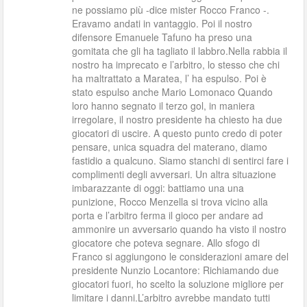
ne possiamo più -dice mister Rocco Franco -.
Eravamo andati in vantaggio. Poi il nostro
difensore Emanuele Tafuno ha preso una
gomitata che gli ha tagliato il labbro.Nella rabbia il
nostro ha imprecato e l’arbitro, lo stesso che chi
ha maltrattato a Maratea, l’ ha espulso. Poi è
stato espulso anche Mario Lomonaco Quando
loro hanno segnato il terzo gol, in maniera
irregolare, il nostro presidente ha chiesto ha due
giocatori di uscire. A questo punto credo di poter
pensare, unica squadra del materano, diamo
fastidio a qualcuno. Siamo stanchi di sentirci fare i
complimenti degli avversari. Un altra situazione
imbarazzante di oggi: battiamo una una
punizione, Rocco Menzella si trova vicino alla
porta e l’arbitro ferma il gioco per andare ad
ammonire un avversario quando ha visto il nostro
giocatore che poteva segnare. Allo sfogo di
Franco si aggiungono le considerazioni amare del
presidente Nunzio Locantore: Richiamando due
giocatori fuori, ho scelto la soluzione migliore per
limitare i danni.L’arbitro avrebbe mandato tutti