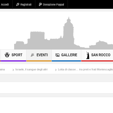
Accedi
Registrati
Donazione Paypal
SPORT
EVENTI
GALLERIE
SAN ROCCO
 il sangue degli altri
Lotta di classe… tra preti e frati Montescaglioso
Tonache,