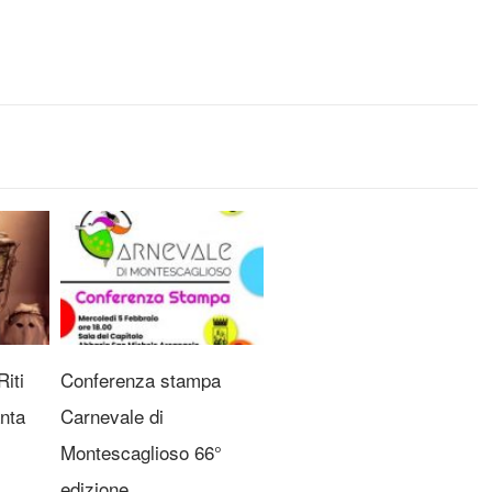
iti
Conferenza stampa
nta
Carnevale di
Montescaglioso 66°
edizione