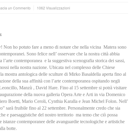
ascia un Commento
1062 Visualizzazioni
4
y! Non ho potuto fare a meno di notare che nella vicina Matera sono
contemporanei. Sono felice nell’ osservare che la nostra città abbia
a l’arte contemporanea e la suggestiva scenografia storica dei sassi,
mossi nella nostra nazione. Ubicata nel complesso delle Chiese
a mostra antologica delle sculture di Mirko Basaldella aperta fino al
azione della sua affinità con l’arte contemporanea ospitando negli
ori Leoncillo, Manzù , David Hare. Fino al 15 settembre si potrà visitare
g
nau
urazione della nuova galleria Opera Arte e Arti in via Domenico
ero Boetti, Mario Ceroli, Cynthia Karalla e Jean Michel Folon. Nell’
co” sarà fruibile fino al 22 settembre. Personalmente credo che sia
che e paesaggistiche del nostro territorio ma temo che ciò possa
le istanze contemporanee delle avanguardie tecnologiche e artistiche
lla botte.