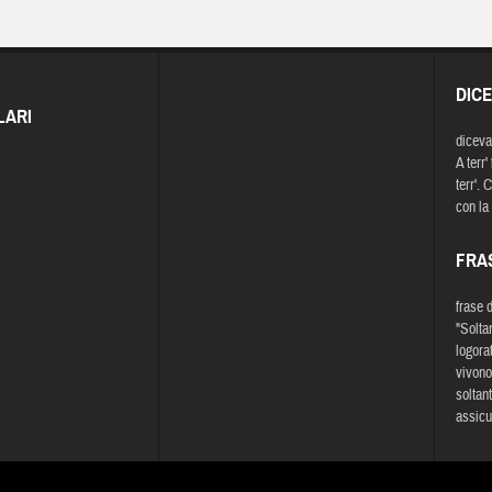
DIC
LARI
diceva
A terr'
terr'. 
con la
FRA
frase 
"Solta
logora
vivono
soltan
assicu