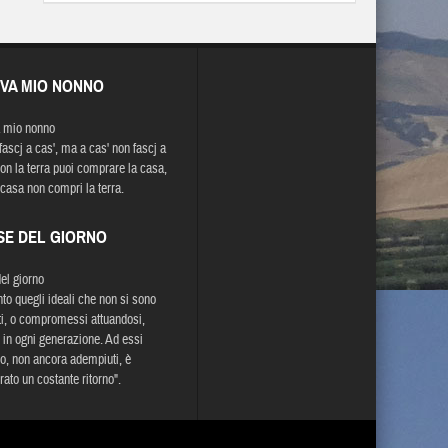
EVA MIO NONNO
 mio nonno
 fascj a cas', ma a cas' non fascj a
Con la terra puoi comprare la casa,
 casa non compri la terra.
SE DEL GIORNO
del giorno
nto quegli ideali che non si sono
ti, o compromessi attuandosi,
 in ogni generazione. Ad essi
to, non ancora adempiuti, è
rato un costante ritorno".