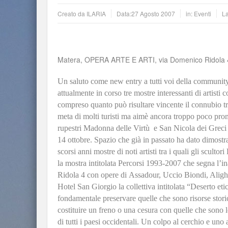
Creato da
ILARIA
Data:
27 Agosto 2007
in:
Eventi
L
Matera, OPERA ARTE E ARTI, via Domenico Ridola 
Un saluto come new entry a tutti voi della communit
attualmente in corso tre mostre interessanti di artisti 
compreso quanto può risultare vincente il connubio tr
meta di molti turisti ma aimè ancora troppo poco pro
rupestri Madonna delle Virtù e San Nicola dei Greci l
14 ottobre. Spazio che già in passato ha dato dimostr
scorsi anni mostre di noti artisti tra i quali gli scult
la mostra intitolata Percorsi 1993-2007 che segna l’i
Ridola 4 con opere di
Assadour, Uccio Biondi, Alighi
Hotel San Giorgio la collettiva intitolata “Deserto eti
fondamentale preservare quelle che sono risorse stori
costituire un freno o una cesura con quelle che sono 
di tutti i paesi occidentali. Un colpo al cerchio e uno a