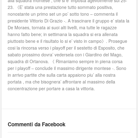
alla squadra montese , che si e’ imposta agevolmente sul 25-
23. 《E’ stata una prestazione tutto sommato positiva,
nonostante un primo set un po’ sotto tono – commenta il
presidente Vittorio Di Grazio -. A trascinare il gruppo e’ stata la
De Moraes, tornata ai suoi alti livelli, ma tutte le ragazze
hanno fatto bene; in settimana la squadra si era allenata
piuttosto bene e il risultato lo si e’ visto in campo》. Prosegue
cosi la rincorsa verso i playoff per il sestetto di Esposito, che
sabato prossimo dovra’ vedersela con i Giardino del Mago,
squadra di Ortanova. 《 Rimaniamo sempre in piena corsa
per i playoff – conclude il massimo dirigente montese -. Sono
in arrivo partite che sulla carta appaiono piu’ alla nostra
portata , ma che bisognera’ affrontare al massimo della
concentrazione per portare a casa la vittoria.
Commenti da Facebook