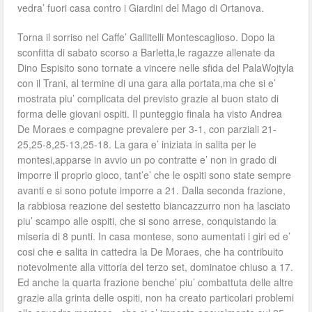
vedra’ fuori casa contro i Giardini del Mago di Ortanova.
Torna il sorriso nel Caffe’ Gallitelli Montescaglioso. Dopo la
sconfitta di sabato scorso a Barletta,le ragazze allenate da
Dino Espisito sono tornate a vincere nelle sfida del PalaWojtyla
con il Trani, al termine di una gara alla portata,ma che si e’
mostrata piu’ complicata del previsto grazie al buon stato di
forma delle giovani ospiti. Il punteggio finala ha visto Andrea
De Moraes e compagne prevalere per 3-1, con parziali 21-
25,25-8,25-13,25-18. La gara e’ iniziata in salita per le
montesi,apparse in avvio un po contratte e’ non in grado di
imporre il proprio gioco, tant’e’ che le ospiti sono state sempre
avanti e si sono potute imporre a 21. Dalla seconda frazione,
la rabbiosa reazione del sestetto biancazzurro non ha lasciato
piu’ scampo alle ospiti, che si sono arrese, conquistando la
miseria di 8 punti. In casa montese, sono aumentati i giri ed e’
cosi che e salita in cattedra la De Moraes, che ha contribuito
notevolmente alla vittoria del terzo set, dominatoe chiuso a 17.
Ed anche la quarta frazione benche’ piu’ combattuta delle altre
grazie alla grinta delle ospiti, non ha creato particolari problemi