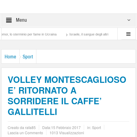
Menu
erminio per fame in Ucraina
Israele, il sangue degli altri
Lotta di classe… tra p
Home
Sport
VOLLEY MONTESCAGLIOSO
E’ RITORNATO A
SORRIDERE IL CAFFE’
GALLITELLI
Creato da
rafa85
Data:
15 Febbraio 2017
in:
Sport
Lascia un Commento
1013 Visualizzazioni