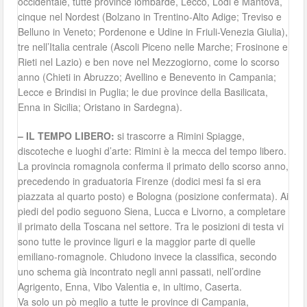
occidentale, tutte province lombarde, Lecco, Lodi e Mantova,
cinque nel Nordest (Bolzano in Trentino-Alto Adige; Treviso e
Belluno in Veneto; Pordenone e Udine in Friuli-Venezia Giulia),
tre nell’Italia centrale (Ascoli Piceno nelle Marche; Frosinone e
Rieti nel Lazio) e ben nove nel Mezzogiorno, come lo scorso
anno (Chieti in Abruzzo; Avellino e Benevento in Campania;
Lecce e Brindisi in Puglia; le due province della Basilicata,
Enna in Sicilia; Oristano in Sardegna).
– IL TEMPO LIBERO:
si trascorre a Rimini Spiagge,
discoteche e luoghi d’arte: Rimini è la mecca del tempo libero.
La provincia romagnola conferma il primato dello scorso anno,
precedendo in graduatoria Firenze (dodici mesi fa si era
piazzata al quarto posto) e Bologna (posizione confermata). Ai
piedi del podio seguono Siena, Lucca e Livorno, a completare
il primato della Toscana nel settore. Tra le posizioni di testa vi
sono tutte le province liguri e la maggior parte di quelle
emiliano-romagnole. Chiudono invece la classifica, secondo
uno schema già incontrato negli anni passati, nell’ordine
Agrigento, Enna, Vibo Valentia e, in ultimo, Caserta.
Va solo un pò meglio a tutte le province di Campania,