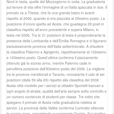
Nord in testa, quelle del Mezzogiorno in coda. La graduatoria
sul tenore di vita offre l’immagine di un’Italia spaccata in due. Il
primato va a Trieste, che fa una grande balzo in avanti
rispetto al 2006, quando si era piazzata al 25esimo posto. La
posizione d’onore spetta ad Aosta, che guadagna 29 posti in
classifica rispetto all’anno precedente e supera Milano, in
testa nel 2006. Tra le 31 posizioni di testa è preponderante la
presenza della Lombardia e dell’Emilia Romagna e vi figurano
esclusivamente province dell’Italia settentrionale. A chiudere
la classifica Palermo e Agrigento, rispettivamente al 102esimo
e 103esimo posto. Quest’ultima conferma il piazzamento
ottenuto già lo scorso anno, mentre Palermo cade in
penultima posizione dall’83esimo posto del 2006. La migliore
tra le province meridionali è Taranto, nonostante il calo di sei
posizioni (dalla 59 alla 65) rispetto alla classifica del 2006.
Aosta città modello per i servizi ai cittadini Sportelli bancari a
ogni angolo di strada; qualità dell’aria sempre sotto controllo e
un numero contenuto di studenti per classe. Tre indici che
spiegano il primato di Aosta nella graduatoria relativa ai
servizi. La provincia della Vallèe conferma il primato ottenuto
lo scorso anno, precedendo nuovamente Gorizia. Sul gradino