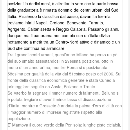
posizioni in dodici mesi, è altrettanto vero che la parte bassa
della graduatoria è rimasta dominio dei centri urbani del Sud
Italia. Risalendo la classifica dal basso, davanti a Isernia
troviamo infatti Napoli, Crotone, Benevento, Taranto,
Agrigento, Caltanissetta e Reggio Calabria. Passano gli anni,
dunque, ma il panorama non cambia con un’Italia divisa
nettamente a metà tra un Centro-Nord attivo e dinamico e un
Sud che continua ad arrancare.
Tra i grandi centri urbani, quest’anno Milano ha perso un pò
del suo smalto assestandosi in 29esima posizione, otto in
meno di un anno prima, mentre Roma si è posizionata
58esima per qualità della vita dal 51esimo posto del 2006. Sul
fronte della classifica economica generale è stata Cuneo a
primeggiare seguita da Aosta, Bolzano e Trento.
Se Viterbo fa segnare il minor numero di fallimenti, Belluno si
è potuta fregiare di aver il minor tasso di disoccupazione
d’Italia, mentre a Grosseto è andata la palma d’oro di città con
il maggior numero di imprese registrate rispetto alla
popolazione.
E’ Mantova il cuore verde della Penisola: lunghe piste ciclabili,