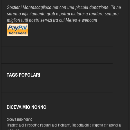
Sostieni Montescaglioso.net con una piccola donazione. Te ne
saremo infinitamente grati e potrai aiutarci a rendere sempre
migliori tutti nostri servizi tra cui Meteo e webcam
TAGS POPOLARI
DICEVA MIO NONNO
diceva mio nonno
R'spiett' a ci t' r'spett' e r'spunn' a ci t' chiam'. Rispetta chi ti rispetta e rispondi a