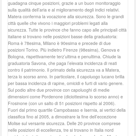
guadagna cinque posizioni, grazie a un buon monitoraggio
sulla qualità dell’aria e al miglioramento degli indici relativi.
Matera conferma la vocazione alla sicurezza. Sono le grandi
città quelle che vivono i maggiori problemi legati alla
sicurezza. Tutte le province che fanno capo alle principali città
italiane si trovano nelle posizioni basse della graduatoria:
Roma è 78esima, Milano è 90esima e precede di due
posizioni Torino. Più indietro Firenze (98esima), Genova e
Bologna, rispettivamente terz’ultima e penultima. Chiude la
graduatoria Savona, che paga l’elevata incidenza di reati
contro il patrimonio. Il primato della sicurezza va a Matera,
terza lo scorso anno. In particolare, il capoluogo lucano brilla
per bassa incidenza di rapine, omicidi e furti di vario genere.
Sul podio altre due province con capoluoghi di medie
dimensioni come Pordenone (diciottesima lo scorso anno) e
Frosinone (con un salto di 51 posizioni rispetto al 2006).
Fuori dal primo quartile Campobasso e Isernia, ai vertici della
classifica fino al 2005, a dimostrare la fine dell’eccezione
Molise sul versante sicurezza. Delle 20 province comprese
nelle posizioni di eccellenza, tre si trovano in Italia nord