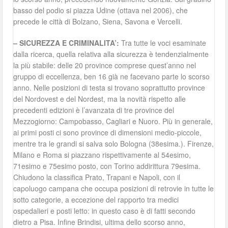
basso del podio si piazza Udine (ottava nel 2006), che
precede le città di Bolzano, Siena, Savona e Vercelli.
– SICUREZZA E CRIMINALITA’:
Tra tutte le voci esaminate
dalla ricerca, quella relativa alla sicurezza è tendenzialmente
la più stabile: delle 20 province comprese quest’anno nel
gruppo di eccellenza, ben 16 già ne facevano parte lo scorso
anno. Nelle posizioni di testa si trovano soprattutto province
del Nordovest e del Nordest, ma la novità rispetto alle
precedenti edizioni è l’avanzata di tre province del
Mezzogiorno: Campobasso, Cagliari e Nuoro. Più in generale,
ai primi posti ci sono province di dimensioni medio-piccole,
mentre tra le grandi si salva solo Bologna (38esima.). Firenze,
Milano e Roma si piazzano rispettivamente al 54esimo,
71esimo e 75esimo posto, con Torino addirittura 79esima.
Chiudono la classifica Prato, Trapani e Napoli, con il
capoluogo campana che occupa posizioni di retrovie in tutte le
sotto categorie, a eccezione del rapporto tra medici
ospedalieri e posti letto: in questo caso è di fatti secondo
dietro a Pisa. Infine Brindisi, ultima dello scorso anno,