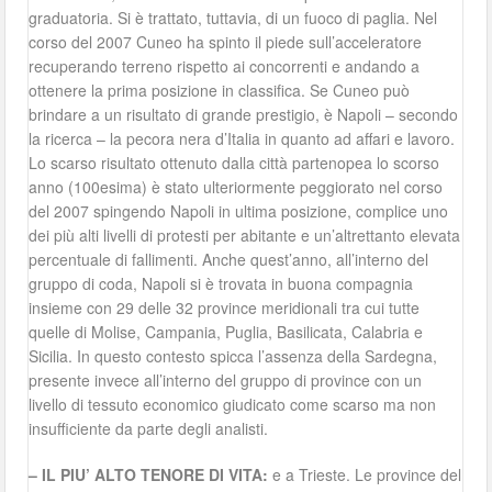
graduatoria. Si è trattato, tuttavia, di un fuoco di paglia. Nel
corso del 2007 Cuneo ha spinto il piede sull’acceleratore
recuperando terreno rispetto ai concorrenti e andando a
ottenere la prima posizione in classifica. Se Cuneo può
brindare a un risultato di grande prestigio, è Napoli – secondo
la ricerca – la pecora nera d’Italia in quanto ad affari e lavoro.
Lo scarso risultato ottenuto dalla città partenopea lo scorso
anno (100esima) è stato ulteriormente peggiorato nel corso
del 2007 spingendo Napoli in ultima posizione, complice uno
dei più alti livelli di protesti per abitante e un’altrettanto elevata
percentuale di fallimenti. Anche quest’anno, all’interno del
gruppo di coda, Napoli si è trovata in buona compagnia
insieme con 29 delle 32 province meridionali tra cui tutte
quelle di Molise, Campania, Puglia, Basilicata, Calabria e
Sicilia. In questo contesto spicca l’assenza della Sardegna,
presente invece all’interno del gruppo di province con un
livello di tessuto economico giudicato come scarso ma non
insufficiente da parte degli analisti.
– IL PIU’ ALTO TENORE DI VITA:
e a Trieste. Le province del