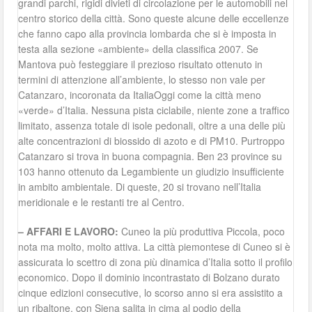
grandi parchi, rigidi divieti di circolazione per le automobili nel
centro storico della città. Sono queste alcune delle eccellenze
che fanno capo alla provincia lombarda che si è imposta in
testa alla sezione «ambiente» della classifica 2007. Se
Mantova può festeggiare il prezioso risultato ottenuto in
termini di attenzione all’ambiente, lo stesso non vale per
Catanzaro, incoronata da ItaliaOggi come la città meno
«verde» d’Italia. Nessuna pista ciclabile, niente zone a traffico
limitato, assenza totale di isole pedonali, oltre a una delle più
alte concentrazioni di biossido di azoto e di PM10. Purtroppo
Catanzaro si trova in buona compagnia. Ben 23 province su
103 hanno ottenuto da Legambiente un giudizio insufficiente
in ambito ambientale. Di queste, 20 si trovano nell’Italia
meridionale e le restanti tre al Centro.
– AFFARI E LAVORO:
Cuneo la più produttiva Piccola, poco
nota ma molto, molto attiva. La città piemontese di Cuneo si è
assicurata lo scettro di zona più dinamica d’Italia sotto il profilo
economico. Dopo il dominio incontrastato di Bolzano durato
cinque edizioni consecutive, lo scorso anno si era assistito a
un ribaltone, con Siena salita in cima al podio della