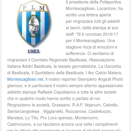
Il presidente della Polisportiva
Montescaglioso, Locantore, ha
scritto una lettera aperta
per ringraziare tutti gli addetti
ai lavori, dalla stampa al suo
staff: “Si è concluso 2016/17
per il Montescaglioso. Una
stagione ricca di emozioni e
sofferenze. Ci sentiamo di
rin
graziare il Comitato Regionale Basilicata, l’Associazione
Italiana Arbitri Basilicata, le testate giornalistiche, La Gazzetta
di Basilicata, il Quotidiano della Basilicata, I Am Calcio Matera,
Montescaglioso.net
, il nostro reporter Giampiero Angiulli Photo
glamour, e in particolare il nostro sempre attento appassionato
addetto stampa Raffaele Capobianco e tutte le altre testate
che in qualche modo hanno scritto o parlato di noi.
Ringraziamo le società, Grassano, R.A.F. Vejanum, Calvello,
Santarcangiolese , Viggianello, Roccanova ,Castelluccio,
Maratea, Lu Tito, Pro Loco spinoso, Montemurro,
Castronuovo, a cui facciamo ancora una volta i complimenti
per la vittoria del campionato e l’augurio di risultati ancora più