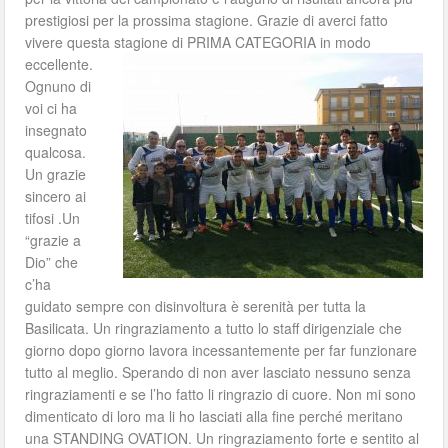
prestigiosi per la prossima stagione. Grazie di averci fatto
vivere questa stagione di PRIMA CATEGORIA in modo
eccellente.
Ognuno di
voi ci ha
insegnato
qualcosa.
Un grazie
sincero ai
tifosi .Un
“grazie a
Dio” che
c’ha
guidato sempre con disinvoltura è serenità per tutta la
Basilicata. Un ringraziamento a tutto lo staff dirigenziale che
giorno dopo giorno lavora incessantemente per far funzionare
tutto al meglio. Sperando di non aver lasciato nessuno senza
ringraziamenti e se l’ho fatto li ringrazio di cuore. Non mi sono
dimenticato di loro ma li ho lasciati alla fine perché meritano
una STANDING OVATION. Un ringraziamento forte e sentito al