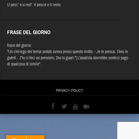
U pesc’ e u rest’. Il pesce e il resto.
FRASE DEL GIORNO
frase del giorno
"Un chirurgo dei tempi andati aveva preso questo motto: - Je le pensai, Dieu le
guèrit -. ["Io ci feci un pensiero, Dio lo guarì."] L'analista dovrebbe sentirsi pago
di qualcosa di simile".
PRIVACY POLICY