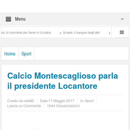
Menu
terminio per fame in Ucraina
Israele, il sangue degli altri
Lotta di classe… tra 
Home
Sport
Calcio Montescaglioso parla
il presidente Locantore
Creato da
rafa85
Data:
17 Maggio 2017
in:
Sport
Lascia un Commento
1644 Visualizzazioni