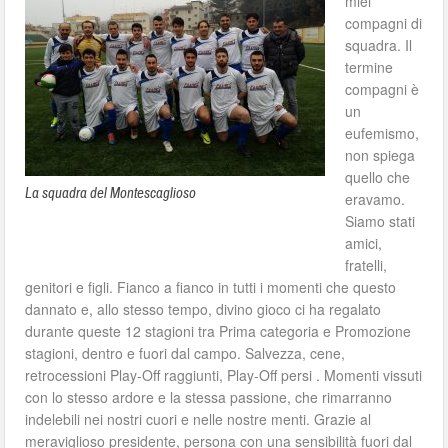
miei
compagni di
squadra. Il
termine
compagni è
un
eufemismo,
non spiega
quello che
La squadra del Montescaglioso
eravamo.
Siamo stati
amici,
fratelli,
genitori e figli. Fianco a fianco in tutti i momenti che questo
dannato e, allo stesso tempo, divino gioco ci ha regalato
durante queste 12 stagioni tra Prima categoria e Promozione
stagioni, dentro e fuori dal campo. Salvezza, cene,
retrocessioni Play-Off raggiunti, Play-Off persi . Momenti vissuti
con lo stesso ardore e la stessa passione, che rimarranno
indelebili nei nostri cuori e nelle nostre menti. Grazie al
meraviglioso presidente, persona con una sensibilità fuori dal