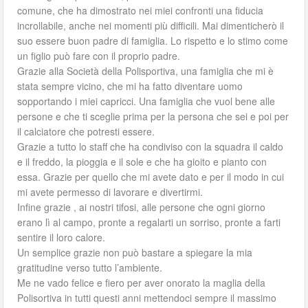
comune, che ha dimostrato nei miei confronti una fiducia
incrollabile, anche nei momenti più difficili. Mai dimenticherò il
suo essere buon padre di famiglia. Lo rispetto e lo stimo come
un figlio può fare con il proprio padre.
Grazie alla Società della Polisportiva, una famiglia che mi è
stata sempre vicino, che mi ha fatto diventare uomo
sopportando i miei capricci. Una famiglia che vuol bene alle
persone e che ti sceglie prima per la persona che sei e poi per
il calciatore che potresti essere.
Grazie a tutto lo staff che ha condiviso con la squadra il caldo
e il freddo, la pioggia e il sole e che ha gioito e pianto con
essa. Grazie per quello che mi avete dato e per il modo in cui
mi avete permesso di lavorare e divertirmi.
Infine grazie , ai nostri tifosi, alle persone che ogni giorno
erano lì al campo, pronte a regalarti un sorriso, pronte a farti
sentire il loro calore.
Un semplice grazie non può bastare a spiegare la mia
gratitudine verso tutto l’ambiente.
Me ne vado felice e fiero per aver onorato la maglia della
Polisortiva in tutti questi anni mettendoci sempre il massimo