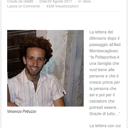
Creato da
rafa85
Data:
02 Agosto 2017
in:
Varie
Lascia un Commento
4336 Visualizzazioni
La lettera del
difensore dopo il
passaggio all’Asd
Montescaglioso:
“la Polisportiva è
una famiglia che
vuol bene alle
persone e che ti
cresce prima per
la persona che
sei e poi per il
calciatore che
potresti essere.
Vincenzo Petruzzo
Grazie di tutto…”
La lettera con cui