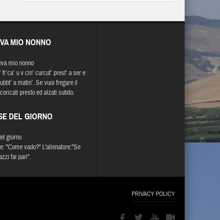
EVA MIO NONNO
eva mio nonno
 fr’ca’ u v cin’ curcut’ prest’ a ser e
subbt’ a matin’. Se vuoi fregare il
coricati presto ed alzati subito.
SE DEL GIORNO
del giorno
ile: "Come vado?" L'allenatore:"Se
zzi fai pari".
PRIVACY POLICY