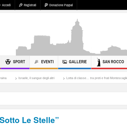
Accedi
Registrati
Donazione Paypal
SPORT
EVENTI
GALLERIE
SAN ROCCO
, il sangue degli altri
Lotta di classe… tra preti e frati Montescaglioso
Tonache
Sotto Le Stelle”