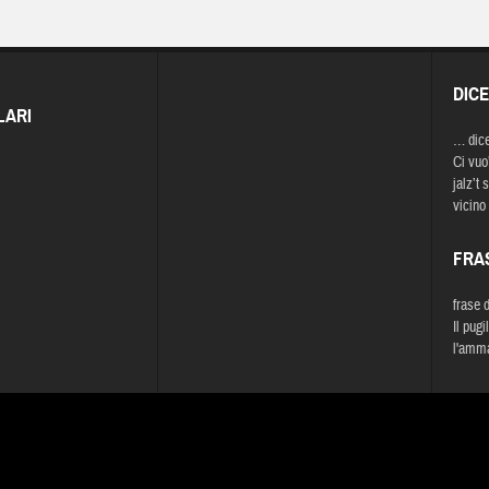
DIC
LARI
… dic
Ci vuo’
jalz’t 
vicino 
FRA
frase 
Il pug
l'amma