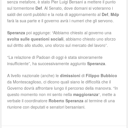
senza metafore, è stato Pier Luigi Bersani a mettere il punto
sul tormentone
Def
. Al Senato, dove domani si voteranno i
saldi dei conti pubblici e la nota di aggiornamento al
Def
,
Mdp
farà la sua parte e il governo avrà i numeri che gli servono.
Speranza
poi aggiunge: “Abbiamo chiesto al governo una
svolta sulle questioni sociali
, abbiamo chiesto uno sforzo
sul diritto allo studio, uno sforzo sul mercato del lavoro”.
“La relazione di Padoan di oggi è stata sinceramente
insufficiente”, ha successivamente aggiunto
Speranza
.
A livello nazionale (anche) le
dimissioni
di
Filippo Bubbico
da Montescaglioso, ci dicono quali siano le difficoltà che il
Governo dovrà affrontare lungo il percorso della manovra. “In
questo momento non mi sento nella
maggioranza
“, mette a
verbale il coordinatore
Roberto Speranza
al termine di una
riunione con deputati e senatori bersaniani.