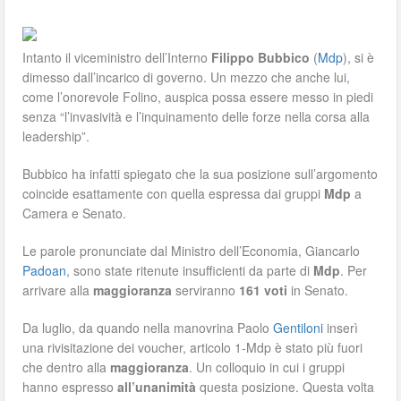
Intanto il viceministro dell’Interno
Filippo Bubbico
(
Mdp
), si è
dimesso dall’incarico di governo. Un mezzo che anche lui,
come l’onorevole Folino, auspica possa essere messo in piedi
senza “l’invasività e l’inquinamento delle forze nella corsa alla
leadership”.
Bubbico ha infatti spiegato che la sua posizione sull’argomento
coincide esattamente con quella espressa dai gruppi
Mdp
a
Camera e Senato.
Le parole pronunciate dal Ministro dell’Economia, Giancarlo
Padoan
, sono state ritenute insufficienti da parte di
Mdp
. Per
arrivare alla
maggioranza
serviranno
161 voti
in Senato.
Da luglio, da quando nella manovrina Paolo
Gentiloni
inserì
una rivisitazione dei voucher, articolo 1-Mdp è stato più fuori
che dentro alla
maggioranza
. Un colloquio in cui i gruppi
hanno espresso
all’unanimità
questa posizione. Questa volta