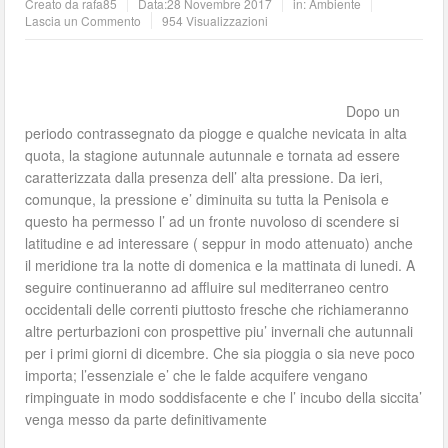
Creato da
rafa85
Data:
28 Novembre 2017
in:
Ambiente
Lascia un Commento
954 Visualizzazioni
Dopo un
periodo contrassegnato da piogge e qualche nevicata in alta
quota, la stagione autunnale autunnale e tornata ad essere
caratterizzata dalla presenza dell’ alta pressione. Da ieri,
comunque, la pressione e’ diminuita su tutta la Penisola e
questo ha permesso l’ ad un fronte nuvoloso di scendere si
latitudine e ad interessare ( seppur in modo attenuato) anche
il meridione tra la notte di domenica e la mattinata di lunedi. A
seguire continueranno ad affluire sul mediterraneo centro
occidentali delle correnti piuttosto fresche che richiameranno
altre perturbazioni con prospettive piu’ invernali che autunnali
per i primi giorni di dicembre. Che sia pioggia o sia neve poco
importa; l’essenziale e’ che le falde acquifere vengano
rimpinguate in modo soddisfacente e che l’ incubo della siccita’
venga messo da parte definitivamente