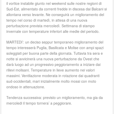
il vortice instabile giunto nel weekend sulle nostre regioni di
Sud-Est, alimentato da correnti fredde in discesa dai Balcani si
allontana verso levante. Ne conseguirà un miglioramento del
tempo nel corso di martedì, in attesa di una nuova
perturbazione prevista mercoledì. Settimana di stampo
invernale con temperature inferiori alle medie del periodo.
MARTEDI’: un deciso seppur temporaneo miglioramento del
tempo interesserà Puglia, Basilicata e Molise con ampi spazi
soleggiati per buona parte della giornata. Tuttavia tra sera e
notte si avvicinerà una nuova perturbazione da Ovest che
darà luogo ad un progressivo peggioramento a iniziare dai
rilievi molisani. Temperature in lieve aumento nei valori
massimi. Ventilazione moderata in rotazione dai quadranti
sud-occidentali, mari inizialmente molto mossi con moto
ondoso in attenuazione.
Tendenza successiva: previsto un miglioramento, ma gia da
mercoledi il tempo tornera’ a peggiorare.