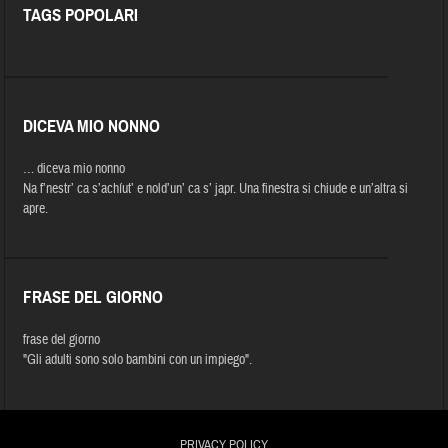
TAGS POPOLARI
DICEVA MIO NONNO
… diceva mio nonno
Na f’nestr’ ca s’achíut’ e nold’un’ ca s’ japr. Una finestra si chiude e un’altra si
apre.
FRASE DEL GIORNO
frase del giorno
"Gli adulti sono solo bambini con un impiego".
PRIVACY POLICY