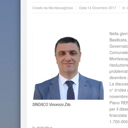
Creato da
Montescaglioso
Data:
14 Dicembre 2017
in:
Nella gior
Basilicata, 
Governator
Comunale
Montescagl
risoluzion
problemati
dicembre 
La discuss
n° 01094 
novembre 2
Piano RE
SINDACO Vincenzo Zito
per il dis
finanziata
1.700.000 
la definitiva