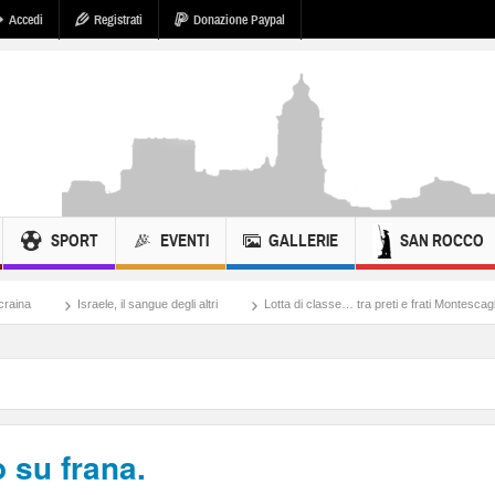
Accedi
Registrati
Donazione Paypal
SPORT
EVENTI
GALLERIE
SAN ROCCO
raele, il sangue degli altri
Lotta di classe… tra preti e frati Montescaglioso
Ton
 su frana.