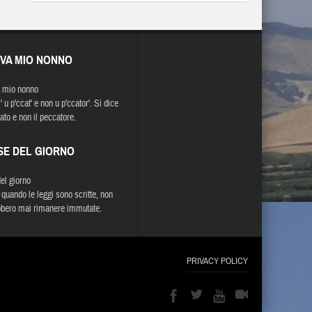
EVA MIO NONNO
 mio nonno
' u p'ccat' e non u p'ccator'. Si dice
ato e non il peccatore.
SE DEL GIORNO
del giorno
quando le leggi sono scritte, non
bero mai rimanere immutate.
PRIVACY POLICY